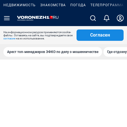
НЕДВИЖИМОСТЬ
ЗНАКОМСТВА
ПОГОДА
ТЕЛЕПРОГРАММА
На информационном ресурсе применяются cookie-
Согласен
файлы. Оставаясь на сайте, вы подтверждаете свое
согласие
на их использование.
Арест топ-менеджеров ЭФКО по делу о мошенничестве
Где отдохну