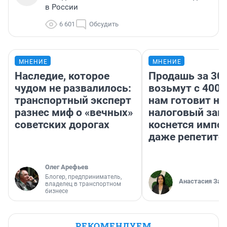
в России
6 601
Обсудить
МНЕНИЕ
МНЕНИЕ
Наследие, которое
Продашь за 300
чудом не развалилось:
возьмут с 4000
транспортный эксперт
нам готовит н
разнес миф о «вечных»
налоговый зако
советских дорогах
коснется импор
даже репетито
Олег Арефьев
Блогер, предприниматель,
Анастасия Зав
владелец в транспортном
бизнесе
РЕКОМЕНДУЕМ