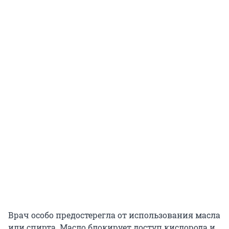
Врач особо предостерегла от использования масла
или спирта. Масло блокирует доступ кислорода и