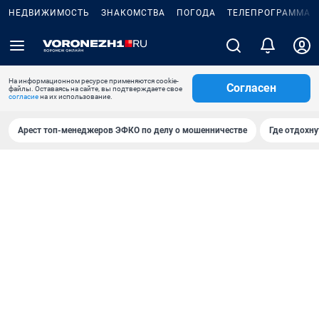
НЕДВИЖИМОСТЬ
ЗНАКОМСТВА
ПОГОДА
ТЕЛЕПРОГРАММА
На информационном ресурсе применяются cookie-
Согласен
файлы. Оставаясь на сайте, вы подтверждаете свое
согласие
на их использование.
Арест топ-менеджеров ЭФКО по делу о мошенничестве
Где отдохну