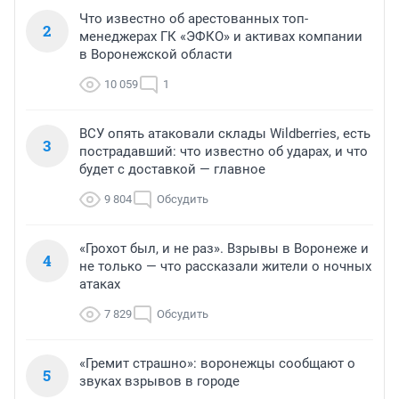
Что известно об арестованных топ-
2
менеджерах ГК «ЭФКО» и активах компании
в Воронежской области
10 059
1
ВСУ опять атаковали склады Wildberries, есть
3
пострадавший: что известно об ударах, и что
будет с доставкой — главное
9 804
Обсудить
«Грохот был, и не раз». Взрывы в Воронеже и
4
не только — что рассказали жители о ночных
атаках
7 829
Обсудить
«Гремит страшно»: воронежцы сообщают о
5
звуках взрывов в городе