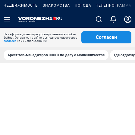
НЕДВИЖИМОСТЬ
ЗНАКОМСТВА
ПОГОДА
ТЕЛЕПРОГРАММА
На информационном ресурсе применяются cookie-
Согласен
файлы. Оставаясь на сайте, вы подтверждаете свое
согласие
на их использование.
Арест топ-менеджеров ЭФКО по делу о мошенничестве
Где отдохну