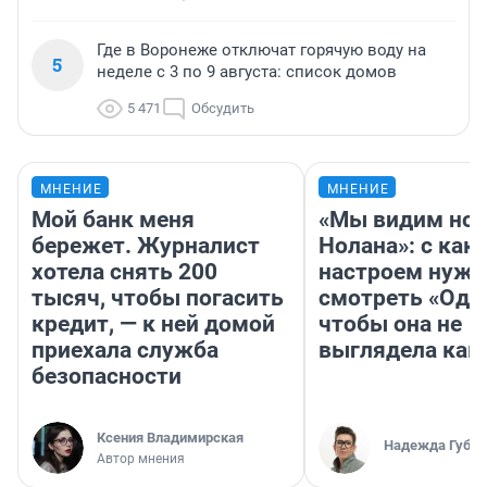
Где в Воронеже отключат горячую воду на
5
неделе с 3 по 9 августа: список домов
5 471
Обсудить
МНЕНИЕ
МНЕНИЕ
Мой банк меня
«Мы видим нов
бережет. Журналист
Нолана»: с как
хотела снять 200
настроем нужн
тысяч, чтобы погасить
смотреть «Оди
кредит, — к ней домой
чтобы она не
приехала служба
выглядела как
безопасности
Ксения Владимирская
Надежда Губар
Автор мнения