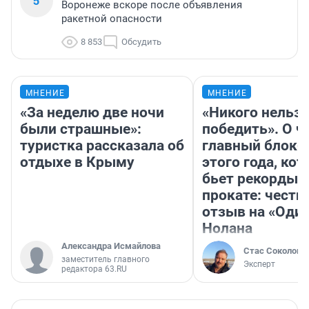
5
Воронеже вскоре после объявления
ракетной опасности
8 853
Обсудить
МНЕНИЕ
МНЕНИЕ
«За неделю две ночи
«Никого нельз
были страшные»:
победить». О ч
туристка рассказала об
главный блокб
отдыхе в Крыму
этого года, ко
бьет рекорды 
прокате: честн
отзыв на «Оди
Нолана
Александра Исмайлова
Стас Соколов
заместитель главного
Эксперт
редактора 63.RU