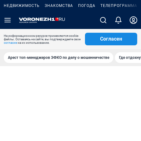
НЕДВИЖИМОСТЬ
ЗНАКОМСТВА
ПОГОДА
ТЕЛЕПРОГРАММА
На информационном ресурсе применяются cookie-
Согласен
файлы. Оставаясь на сайте, вы подтверждаете свое
согласие
на их использование.
Арест топ-менеджеров ЭФКО по делу о мошенничестве
Где отдохну