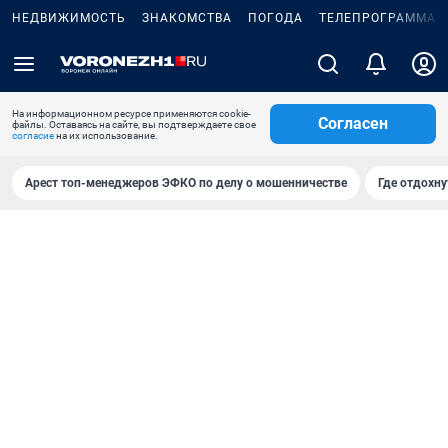
НЕДВИЖИМОСТЬ
ЗНАКОМСТВА
ПОГОДА
ТЕЛЕПРОГРАММА
На информационном ресурсе применяются cookie-
Согласен
файлы. Оставаясь на сайте, вы подтверждаете свое
согласие
на их использование.
Арест топ-менеджеров ЭФКО по делу о мошенничестве
Где отдохну