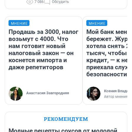
7 086
Обсудить
МНЕНИЕ
МНЕНИЕ
Продашь за 3000, налог
Мой банк меня
возьмут с 4000. Что
бережет. Журн
нам готовит новый
хотела снять 2
налоговый закон — он
тысяч, чтобы п
коснется импорта и
кредит, — к не
даже репетиторов
приехала служ
безопасности
Ксения Владим
Анастасия Завгородняя
Автор мнения
РЕКОМЕНДУЕМ
Модные рецепты соусов от молодой