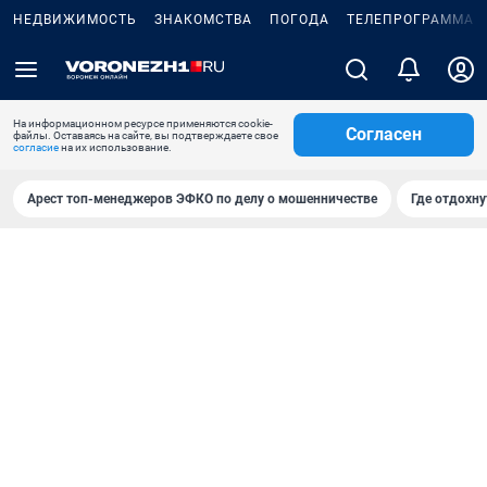
НЕДВИЖИМОСТЬ
ЗНАКОМСТВА
ПОГОДА
ТЕЛЕПРОГРАММА
На информационном ресурсе применяются cookie-
Согласен
файлы. Оставаясь на сайте, вы подтверждаете свое
согласие
на их использование.
Арест топ-менеджеров ЭФКО по делу о мошенничестве
Где отдохну