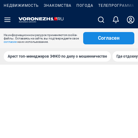
НЕДВИЖИМОСТЬ
ЗНАКОМСТВА
ПОГОДА
ТЕЛЕПРОГРАММА
На информационном ресурсе применяются cookie-
Согласен
файлы. Оставаясь на сайте, вы подтверждаете свое
согласие
на их использование.
Арест топ-менеджеров ЭФКО по делу о мошенничестве
Где отдохну