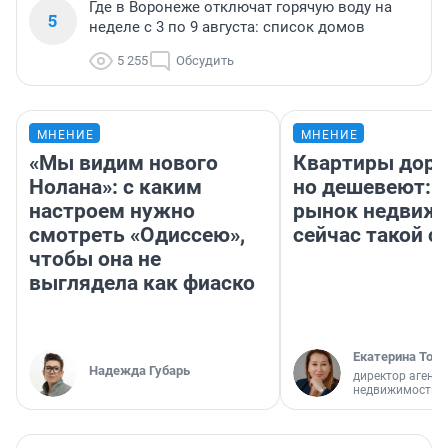
Где в Воронеже отключат горячую воду на
5
неделе с 3 по 9 августа: список домов
5 255
Обсудить
МНЕНИЕ
МНЕНИЕ
«Мы видим нового
Квартиры дор
Нолана»: с каким
но дешевеют: 
настроем нужно
рынок недвиж
смотреть «Одиссею»,
сейчас такой 
чтобы она не
выглядела как фиаско
Екатерина Торо
Надежда Губарь
директор агентс
недвижимости