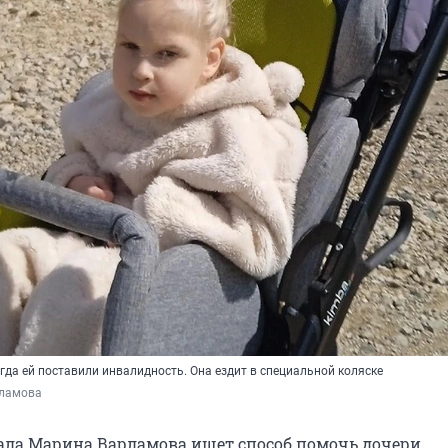
когда ей поставили инвалидность. Она ездит в специальной коляске
ламова
ла Марина Варламова ищет способ помочь дочери,