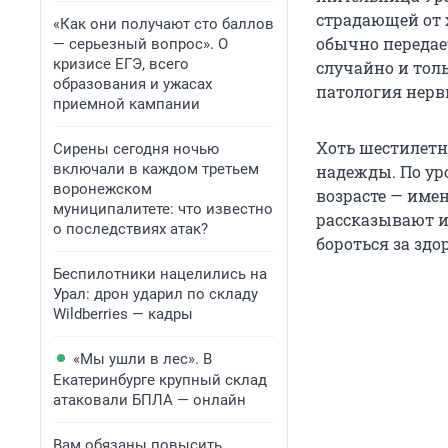
страдающей от 
«Как они получают сто баллов
обычно передае
— серьезный вопрос». О
кризисе ЕГЭ, всего
случайно и толь
образования и ужасах
патология нерв
приемной кампании
Хоть шестилетни
Сирены сегодня ночью
включали в каждом третьем
надежды. По ур
воронежском
возрасте — имен
муниципалитете: что известно
рассказывают и
о последствиях атак?
бороться за здо
Беспилотники нацелились на
Урал: дрон ударил по складу
Wildberries — кадры
«Мы ушли в лес». В
Екатеринбурге крупный склад
атаковали БПЛА — онлайн
Вам обязаны повысить