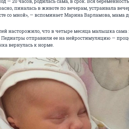
д — 20 часов, родилась сама, в срок. Вся беременность
расно, пиналась в животе по вечерам, устраивала веч
сте со мной», — вспоминает Марина Варламова, мама д
лей насторожило, что в четыре месяца малышка сама 
. Педиатры отправили ее на нейростимуляцию — проц
чка вернулась к норме.