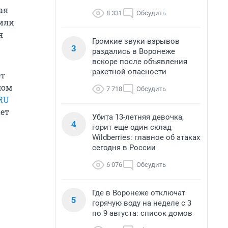
ая
8 331
Обсудить
жили
я
Громкие звуки взрывов
3
раздались в Воронеже
вскоре после объявления
ракетной опасности
ет
лом
7 718
Обсудить
.RU
ет
Убита 13-летняя девочка,
4
горит еще один склад
Wildberries: главное об атаках
сегодня в России
6 076
Обсудить
Где в Воронеже отключат
5
горячую воду на неделе с 3
по 9 августа: список домов