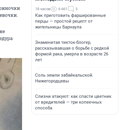
ериночки
18 часов
6 661
3
евочки.
Как приготовить фаршированные
перцы — простой рецепт от
жительницы Барнаула
не
едура
Знаменитая тикток-блогер,
рассказывавшая о борьбе с редкой
формой рака, умерла в возрасте 26
лет
Соль земли забайкальской.
Нижегородцевы
Слизни атакуют: как спасти цветник
от вредителей — три копеечных
способа