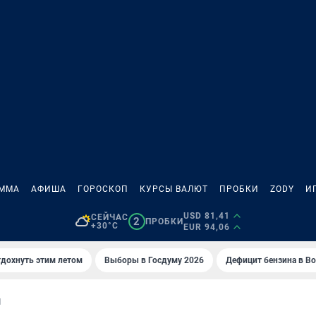
АММА
АФИША
ГОРОСКОП
КУРСЫ ВАЛЮТ
ПРОБКИ
ZODY
И
USD 81,41
СЕЙЧАС
2
ПРОБКИ
+30°C
EUR 94,06
тдохнуть этим летом
Выборы в Госдуму 2026
Дефицит бензина в В
И