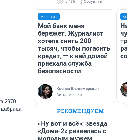
5 435
Обсудить
МНЕНИЕ
МНЕНИ
Мой банк меня
Насле
бережет. Журналист
чудом
хотела снять 200
транс
тысяч, чтобы погасить
разне
кредит, — к ней домой
совет
приехала служба
безопасности
Ксения Владимирская
Автор мнения
а 2970
 набрала
РЕКОМЕНДУЕМ
«Ну вот и всё»: звезда
«Дома-2» развелась с
!
молодым мужем