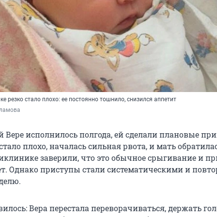
ке резко стало плохо: ее постоянно тошнило, снизился аппетит
ламова
й Вере исполнилось полгода, ей сделали плановые пр
стало плохо, началась сильная рвота, и мать обратила
ликлинике заверили, что это обычное срыгивание и п
ет. Однако приступы стали систематическими и повт
еделю.
илось: Вера перестала переворачиваться, держать голо