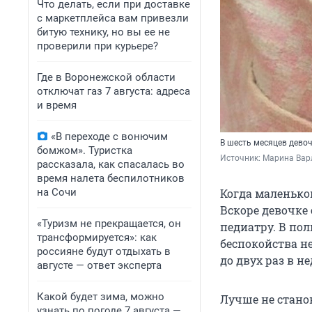
Что делать, если при доставке
с маркетплейса вам привезли
битую технику, но вы ее не
проверили при курьере?
Где в Воронежской области
отключат газ 7 августа: адреса
и время
«В переходе с вонючим
В шесть месяцев девоч
бомжом». Туристка
Источник: 
Марина Вар
рассказала, как спасалась во
время налета беспилотников
на Сочи
Когда маленько
Вскоре девочке 
«Туризм не прекращается, он
педиатру. В по
трансформируется»: как
беспокойства н
россияне будут отдыхать в
до двух раз в н
августе — ответ эксперта
Какой будет зима, можно
Лучше не станов
узнать по погоде 7 августа —