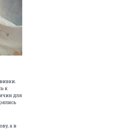
ививки.
сь к
ричин для
орялись
ву, а в