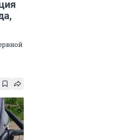
ция
да,
нервной