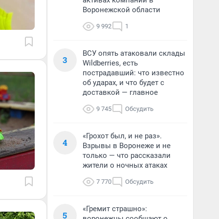
активах компании в
Воронежской области
9 992
1
ВСУ опять атаковали склады
3
Wildberries, есть
пострадавший: что известно
об ударах, и что будет с
доставкой — главное
9 745
Обсудить
«Грохот был, и не раз».
4
Взрывы в Воронеже и не
только — что рассказали
жители о ночных атаках
7 770
Обсудить
«Гремит страшно»:
5
воронежцы сообщают о