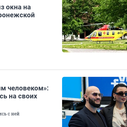
з окна на
оронежской
им человеком»:
ь на своих
сь с ней