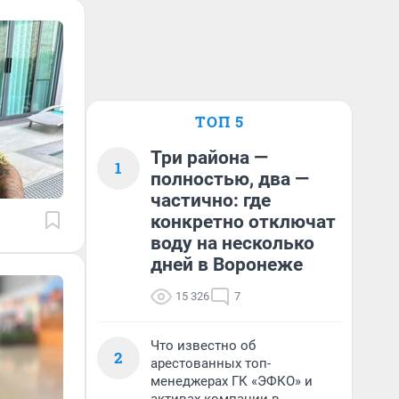
ТОП 5
Три района —
1
полностью, два —
частично: где
конкретно отключат
воду на несколько
дней в Воронеже
15 326
7
Что известно об
2
арестованных топ-
менеджерах ГК «ЭФКО» и