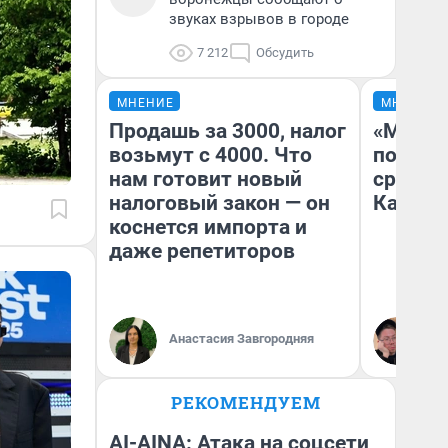
звуках взрывов в городе
7 212
Обсудить
МНЕНИЕ
МНЕНИЕ
Продашь за 3000, налог
«Машин
возьмут с 4000. Что
полете
нам готовит новый
сравни
налоговый закон — он
Казахс
коснется импорта и
даже репетиторов
Анастасия Завгородняя
Ан
РЕКОМЕНДУЕМ
AI-AINA: Атака на соцсети