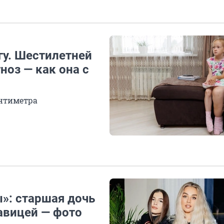
гу. Шестилетней
ноз — как она с
антиметра
ы»: старшая дочь
авицей — фото