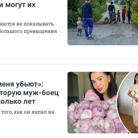
и могут их
раются не показывать
ебольшого превышения
меня убьют»:
оторую муж-боец
колько лет
того, как он напал на