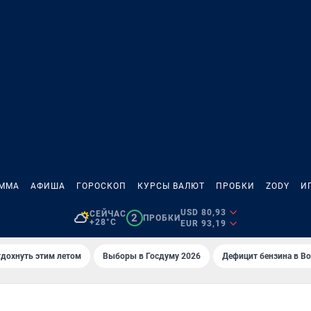
АММА
АФИША
ГОРОСКОП
КУРСЫ ВАЛЮТ
ПРОБКИ
ZODY
И
USD 80,93
СЕЙЧАС
2
ПРОБКИ
+28°C
EUR 93,19
тдохнуть этим летом
Выборы в Госдуму 2026
Дефицит бензина в В