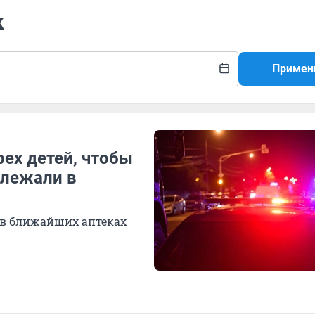
к
Примен
ех детей, чтобы
ролежали в
в ближайших аптеках