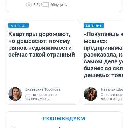
5 594
Обсудить
МНЕНИЕ
МНЕНИЕ
Квартиры дорожают,
«Покупаешь ко
но дешевеют: почему
мешке»:
рынок недвижимости
предпринимат
сейчас такой странный
рассказала, как
самом деле ус
бизнес со скл
дешевых това
Екатерина Торопова
Наталья Шорох
директор агентства
Открыла кофейн
недвижимости
деньги соцразв
РЕКОМЕНДУЕМ