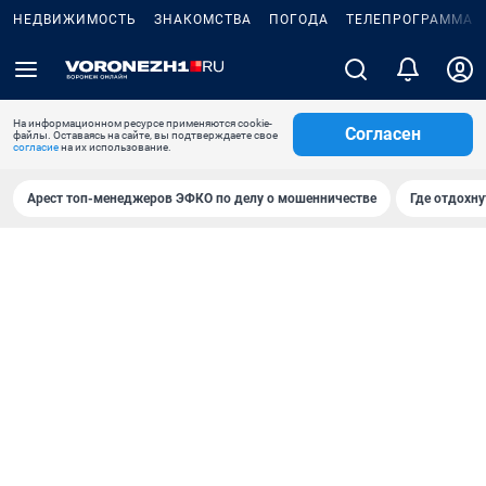
НЕДВИЖИМОСТЬ
ЗНАКОМСТВА
ПОГОДА
ТЕЛЕПРОГРАММА
На информационном ресурсе применяются cookie-
Согласен
файлы. Оставаясь на сайте, вы подтверждаете свое
согласие
на их использование.
Арест топ-менеджеров ЭФКО по делу о мошенничестве
Где отдохну