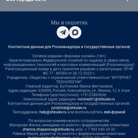
Мы в соцсетях
Контактные данные для Роскомнадзора и государственных органов
Сетевое издание «Воронеж онлайн» (18+)
Зарегистрировано Федеральной службой по надзору в сфере связи,
информационных технологий и массовых коммуникаций (Роскомнадзор)
Регистрационный номер и дата принятия решения о регистрации: ЭЛ №
ФС 77 - 86594 от 26.12.2023 г.
Учредитель: Общество с ограниченной ответственностью "ИНТЕРНЕТ
ТЕХНОЛОГИИ"
Главный редактор: Булгакова Ирина Викторовна
Адрес редакции: 630099, Россия, Новосибирск, ул. Ленина, 12, 6 этаж
Телефоны (круглосуточно): +79122863636
Электронный адрес редакции:
voronezh1@shkulev.ru
Контактные данные для Роскомнадзора и государственных органов:
juristchel@shkulev.ru
Техподдержка:
help@shkulev.ru
или воспользуйтесь
веб-формой
По вопросам коммерческого сотрудничества:
Жапарова Жанна, менеджер по работе с федеральными клиентами
zhanna.zhaparova@shkulev.ru
, моб. + 7 982 640 34 32
Ревина Мария, директор по работе с федеральными клиентами
mariya.revina@shkulev.ru
, моб. +7 910 402 4056