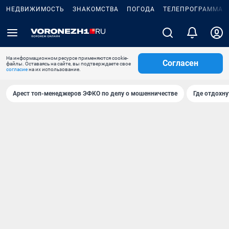
НЕДВИЖИМОСТЬ
ЗНАКОМСТВА
ПОГОДА
ТЕЛЕПРОГРАММА
На информационном ресурсе применяются cookie-
Согласен
файлы. Оставаясь на сайте, вы подтверждаете свое
согласие
на их использование.
Арест топ-менеджеров ЭФКО по делу о мошенничестве
Где отдохну