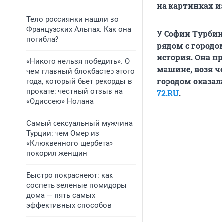
на картинках и
Тело россиянки нашли во
Французских Альпах. Как она
У Софии Турбин
погибла?
рядом с городо
история. Она п
«Никого нельзя победить». О
машине, возя ч
чем главный блокбастер этого
городом оказал
года, который бьет рекорды в
прокате: честный отзыв на
72.RU
.
«Одиссею» Нолана
Самый сексуальный мужчина
Турции: чем Омер из
«Клюквенного щербета»
покорил женщин
Быстро покраснеют: как
соспеть зеленые помидоры
дома — пять самых
эффективных способов