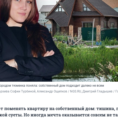
городом тюменка поняла: собственный дом подходит далеко не всем
архива Софии Турбиной, 
Александр Ощепков / NGS.RU, Дмитрий Гладышев / Го
 поменять квартиру на собственный дом: тишина, п
кой суеты. Но иногда мечта оказывается совсем не та