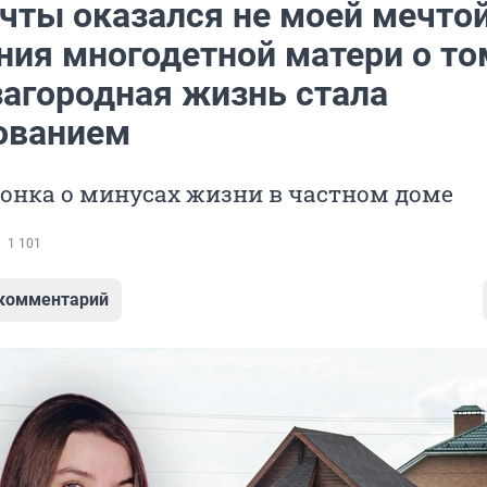
чты оказался не моей мечтой
ния многодетной матери о то
загородная жизнь стала
ованием
онка о минусах жизни в частном доме
1 101
 комментарий