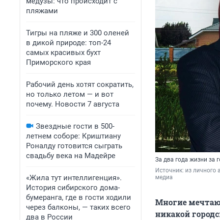
медузы: что происходит с
пляжами
Тигры на пляже и 300 оленей
в дикой природе: топ-24
самых красивых бухт
Приморского края
Рабочий день хотят сократить,
но только летом — и вот
почему. Новости 7 августа
Звездные гости в 500-
летнем соборе: Криштиану
Роналду готовится сыграть
свадьбу века на Мадейре
За два года жизни за 
Источник: 
из личного 
«Жила тут интеллигенция».
медиа
История сибирского дома-
бумеранга, где в гости ходили
Многие мечтают
через балконы, — таких всего
никакой городс
два в России