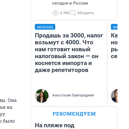
сегодня в России
6 396
Обсудить
МНЕНИЕ
МНЕНИ
Продашь за 3000, налог
Кварт
возьмут с 4000. Что
но де
нам готовит новый
рынок
налоговый закон — он
сейча
коснется импорта и
даже репетиторов
Анастасия Завгородняя
мы. Она
мья на
РЕКОМЕНДУЕМ
ру
о было
На пляже под