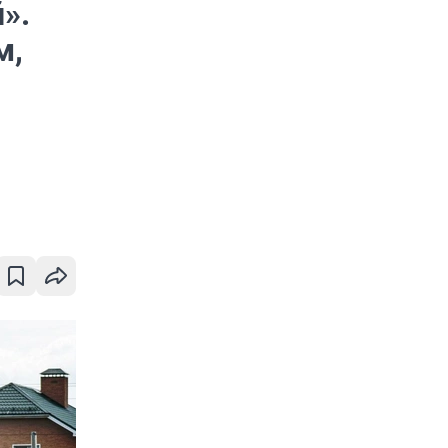
».
м,