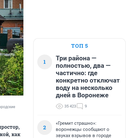
ТОП 5
Три района —
1
полностью, два —
частично: где
конкретно отключат
воду на несколько
дней в Воронеже
35 423
9
родские 
«Гремит страшно»:
ростор,
2
воронежцы сообщают о
кой, как
звуках взрывов в городе