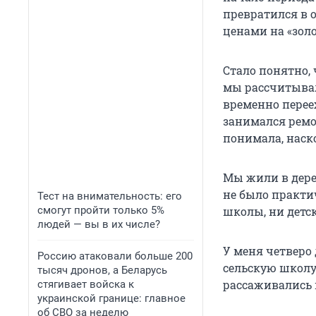
превратился в о
ценами на «зол
Стало понятно, 
мы рассчитывал
временно переех
занимался ремон
понимала, наско
Мы жили в дерев
не было практи
Тест на внимательность: его
смогут пройти только 5%
школы, ни детск
людей — вы в их числе?
У меня четверо 
Россию атаковали больше 200
сельскую школу
тысяч дронов, а Беларусь
рассаживались 
стягивает войска к
украинской границе: главное
об СВО за неделю