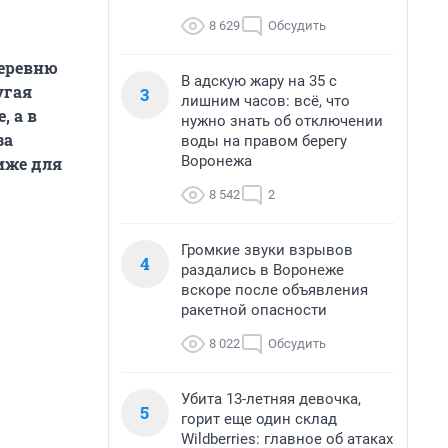
8 629
Обсудить
деревню
В адскую жару на 35 с
угая
3
лишним часов: всё, что
, а в
нужно знать об отключении
за
воды на правом берегу
Воронежа
иже для
8 542
2
Громкие звуки взрывов
4
раздались в Воронеже
вскоре после объявления
ракетной опасности
8 022
Обсудить
Убита 13-летняя девочка,
5
горит еще один склад
Wildberries: главное об атаках