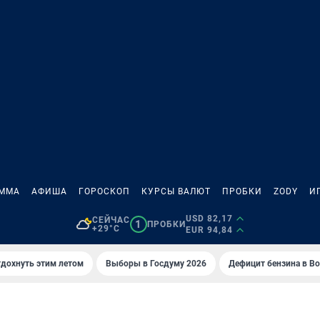
АММА
АФИША
ГОРОСКОП
КУРСЫ ВАЛЮТ
ПРОБКИ
ZODY
И
USD 82,17
СЕЙЧАС
1
ПРОБКИ
+29°C
EUR 94,84
тдохнуть этим летом
Выборы в Госдуму 2026
Дефицит бензина в В