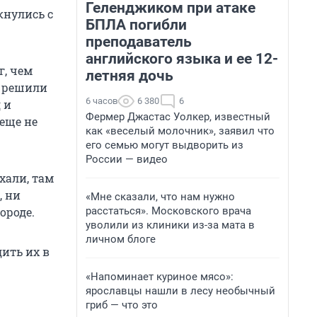
Геленджиком при атаке
кнулись с
БПЛА погибли
преподаватель
английского языка и ее 12-
г, чем
летняя дочь
ы решили
6 часов
6 380
6
 и
Фермер Джастас Уолкер, известный
 еще не
как «веселый молочник», заявил что
его семью могут выдворить из
России — видео
хали, там
, ни
«Мне сказали, что нам нужно
расстаться». Московского врача
ороде.
уволили из клиники из-за мата в
личном блоге
дить их в
«Напоминает куриное мясо»:
ярославцы нашли в лесу необычный
гриб — что это