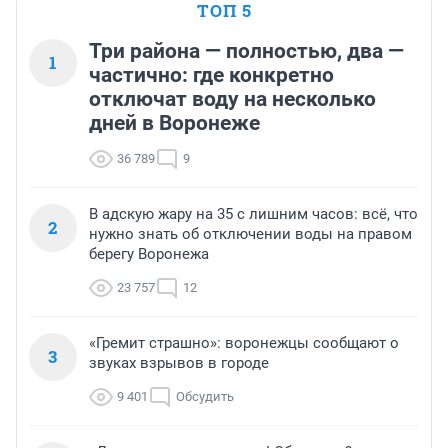
ТОП 5
Три района — полностью, два —
1
частично: где конкретно
отключат воду на несколько
дней в Воронеже
36 789
9
В адскую жару на 35 с лишним часов: всё, что
2
нужно знать об отключении воды на правом
берегу Воронежа
23 757
12
«Гремит страшно»: воронежцы сообщают о
3
звуках взрывов в городе
9 401
Обсудить