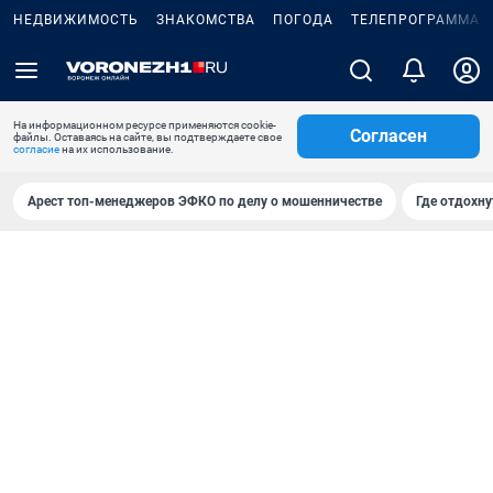
НЕДВИЖИМОСТЬ
ЗНАКОМСТВА
ПОГОДА
ТЕЛЕПРОГРАММА
На информационном ресурсе применяются cookie-
Согласен
файлы. Оставаясь на сайте, вы подтверждаете свое
согласие
на их использование.
Арест топ-менеджеров ЭФКО по делу о мошенничестве
Где отдохну