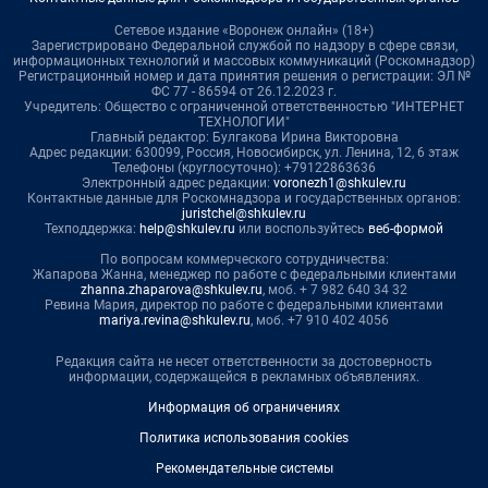
Сетевое издание «Воронеж онлайн» (18+)
Зарегистрировано Федеральной службой по надзору в сфере связи,
информационных технологий и массовых коммуникаций (Роскомнадзор)
Регистрационный номер и дата принятия решения о регистрации: ЭЛ №
ФС 77 - 86594 от 26.12.2023 г.
Учредитель: Общество с ограниченной ответственностью "ИНТЕРНЕТ
ТЕХНОЛОГИИ"
Главный редактор: Булгакова Ирина Викторовна
Адрес редакции: 630099, Россия, Новосибирск, ул. Ленина, 12, 6 этаж
Телефоны (круглосуточно): +79122863636
Электронный адрес редакции:
voronezh1@shkulev.ru
Контактные данные для Роскомнадзора и государственных органов:
juristchel@shkulev.ru
Техподдержка:
help@shkulev.ru
или воспользуйтесь
веб-формой
По вопросам коммерческого сотрудничества:
Жапарова Жанна, менеджер по работе с федеральными клиентами
zhanna.zhaparova@shkulev.ru
, моб. + 7 982 640 34 32
Ревина Мария, директор по работе с федеральными клиентами
mariya.revina@shkulev.ru
, моб. +7 910 402 4056
Редакция сайта не несет ответственности за достоверность
информации, содержащейся в рекламных объявлениях.
Информация об ограничениях
Политика использования cookies
Рекомендательные системы