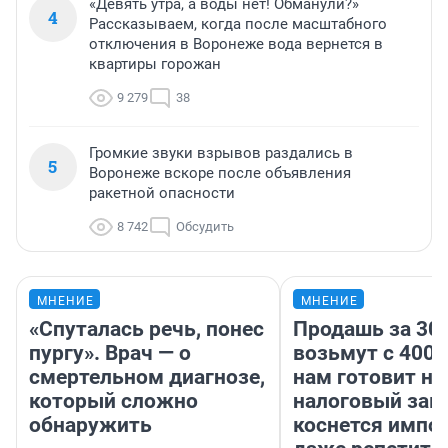
«Девять утра, а воды нет! Обманули?»
4
Рассказываем, когда после масштабного
отключения в Воронеже вода вернется в
квартиры горожан
9 279
38
Громкие звуки взрывов раздались в
5
Воронеже вскоре после объявления
ракетной опасности
8 742
Обсудить
МНЕНИЕ
МНЕНИЕ
«Спуталась речь, понес
Продашь за 300
пургу». Врач — о
возьмут с 4000
смертельном диагнозе,
нам готовит н
который сложно
налоговый зако
обнаружить
коснется импор