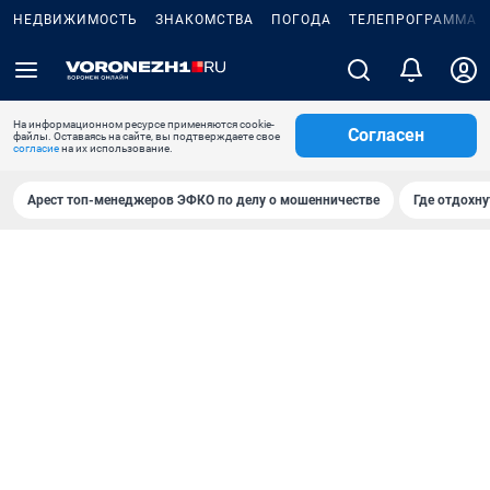
НЕДВИЖИМОСТЬ
ЗНАКОМСТВА
ПОГОДА
ТЕЛЕПРОГРАММА
На информационном ресурсе применяются cookie-
Согласен
файлы. Оставаясь на сайте, вы подтверждаете свое
согласие
на их использование.
Арест топ-менеджеров ЭФКО по делу о мошенничестве
Где отдохну