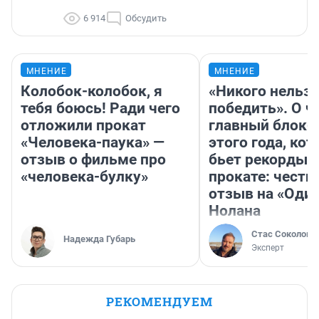
6 914
Обсудить
МНЕНИЕ
МНЕНИЕ
Колобок-колобок, я
«Никого нельз
тебя боюсь! Ради чего
победить». О ч
отложили прокат
главный блокб
«Человека-паука» —
этого года, ко
отзыв о фильме про
бьет рекорды 
«человека-булку»
прокате: честн
отзыв на «Оди
Нолана
Стас Соколов
Надежда Губарь
Эксперт
РЕКОМЕНДУЕМ