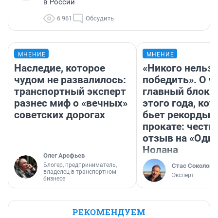
в России
6 961
Обсудить
МНЕНИЕ
МНЕНИЕ
Наследие, которое
«Никого нельз
чудом не развалилось:
победить». О ч
транспортный эксперт
главный блокб
разнес миф о «вечных»
этого года, ко
советских дорогах
бьет рекорды 
прокате: честн
отзыв на «Оди
Нолана
Олег Арефьев
Блогер, предприниматель,
Стас Соколов
владелец в транспортном
Эксперт
бизнесе
РЕКОМЕНДУЕМ