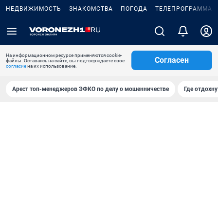
НЕДВИЖИМОСТЬ
ЗНАКОМСТВА
ПОГОДА
ТЕЛЕПРОГРАММА
На информационном ресурсе применяются cookie-
Согласен
файлы. Оставаясь на сайте, вы подтверждаете свое
согласие
на их использование.
Арест топ-менеджеров ЭФКО по делу о мошенничестве
Где отдохну