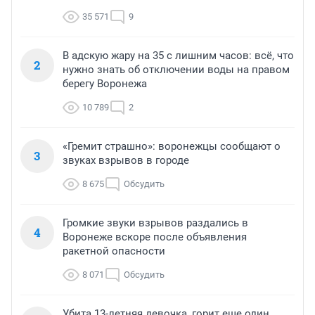
35 571
9
В адскую жару на 35 с лишним часов: всё, что
2
нужно знать об отключении воды на правом
берегу Воронежа
10 789
2
«Гремит страшно»: воронежцы сообщают о
3
звуках взрывов в городе
8 675
Обсудить
Громкие звуки взрывов раздались в
4
Воронеже вскоре после объявления
ракетной опасности
8 071
Обсудить
Убита 13-летняя девочка, горит еще один