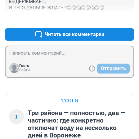
ВЫДЕРЖМВАЕТ..

И ЧЕГО ДАЛЬШЕ ЖДАТЬ.?🤔🤔🤔🤔🤔🤔🤔🤔
+1
–0
Читать все комментарии
Гость
Отправить
Войти
ТОП 5
Три района — полностью, два —
1
частично: где конкретно
отключат воду на несколько
дней в Воронеже