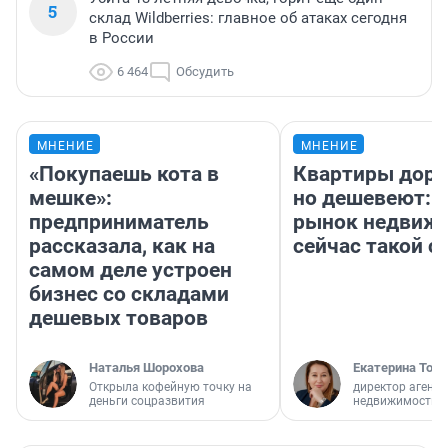
5
склад Wildberries: главное об атаках сегодня
в России
6 464
Обсудить
МНЕНИЕ
МНЕНИЕ
«Покупаешь кота в
Квартиры дор
мешке»:
но дешевеют: 
предприниматель
рынок недвиж
рассказала, как на
сейчас такой 
самом деле устроен
бизнес со складами
дешевых товаров
Наталья Шорохова
Екатерина Торо
Открыла кофейную точку на
директор агентс
деньги соцразвития
недвижимости