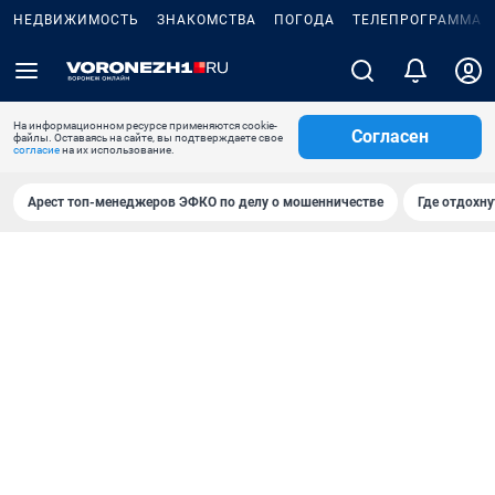
НЕДВИЖИМОСТЬ
ЗНАКОМСТВА
ПОГОДА
ТЕЛЕПРОГРАММА
На информационном ресурсе применяются cookie-
Согласен
файлы. Оставаясь на сайте, вы подтверждаете свое
согласие
на их использование.
Арест топ-менеджеров ЭФКО по делу о мошенничестве
Где отдохну