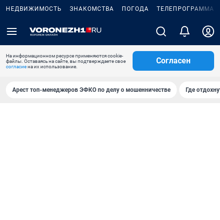
НЕДВИЖИМОСТЬ
ЗНАКОМСТВА
ПОГОДА
ТЕЛЕПРОГРАММА
На информационном ресурсе применяются cookie-
Согласен
файлы. Оставаясь на сайте, вы подтверждаете свое
согласие
на их использование.
Арест топ-менеджеров ЭФКО по делу о мошенничестве
Где отдохну