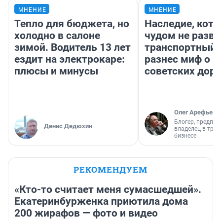
МНЕНИЕ
МНЕНИЕ
Тепло для бюджета, но
Наследие, кото
холодно в салоне
чудом не разва
зимой. Водитель 13 лет
транспортный 
ездит на электрокаре:
разнес миф о 
плюсы и минусы
советских доро
Олег Арефьев
Блогер, предпри
Денис Дедюхин
владелец в тра
бизнесе
РЕКОМЕНДУЕМ
«Кто-то считает меня сумасшедшей».
Екатеринбурженка приютила дома
200 жирафов — фото и видео