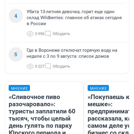
Убита 13-летняя девочка, горит еще один
4
склад Wildberries: главное об атаках сегодня
в России
5 956
Обсудить
Где в Воронеже отключат горячую воду на
5
неделе с 3 по 9 августа: список домов
5 227
Обсудить
МНЕНИЕ
МНЕНИЕ
«Сливочное пиво
«Покупаешь ко
разочаровало»:
мешке»:
туристы заплатили 60
предпринимат
тысяч, чтобы целый
рассказала, как
день гулять по парку
самом деле ус
Юрского периода и
бизнес со скл