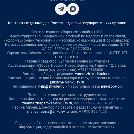
Контактные данные для Роскомнадзора и государственных органов
Сетевое издание «Воронеж онлайн» (18+)
Зарегистрировано Федеральной службой по надзору в сфере связи,
информационных технологий и массовых коммуникаций (Роскомнадзор)
Регистрационный номер и дата принятия решения о регистрации: ЭЛ №
ФС 77 - 86594 от 26.12.2023 г.
Учредитель: Общество с ограниченной ответственностью "ИНТЕРНЕТ
ТЕХНОЛОГИИ"
Главный редактор: Булгакова Ирина Викторовна
Адрес редакции: 630099, Россия, Новосибирск, ул. Ленина, 12, 6 этаж
Телефоны (круглосуточно): +79122863636
Электронный адрес редакции:
voronezh1@shkulev.ru
Контактные данные для Роскомнадзора и государственных органов:
juristchel@shkulev.ru
Техподдержка:
help@shkulev.ru
или воспользуйтесь
веб-формой
По вопросам коммерческого сотрудничества:
Жапарова Жанна, менеджер по работе с федеральными клиентами
zhanna.zhaparova@shkulev.ru
, моб. + 7 982 640 34 32
Ревина Мария, директор по работе с федеральными клиентами
mariya.revina@shkulev.ru
, моб. +7 910 402 4056
Редакция сайта не несет ответственности за достоверность
информации, содержащейся в рекламных объявлениях.