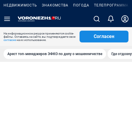
НЕДВИЖИМОСТЬ
ЗНАКОМСТВА
ПОГОДА
ТЕЛЕПРОГРАММА
На информационном ресурсе применяются cookie-
Согласен
файлы. Оставаясь на сайте, вы подтверждаете свое
согласие
на их использование.
Арест топ-менеджеров ЭФКО по делу о мошенничестве
Где отдохну