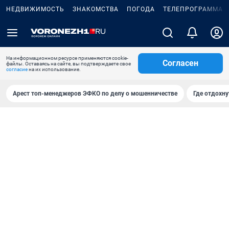
НЕДВИЖИМОСТЬ
ЗНАКОМСТВА
ПОГОДА
ТЕЛЕПРОГРАММА
На информационном ресурсе применяются cookie-
Согласен
файлы. Оставаясь на сайте, вы подтверждаете свое
согласие
на их использование.
Арест топ-менеджеров ЭФКО по делу о мошенничестве
Где отдохну