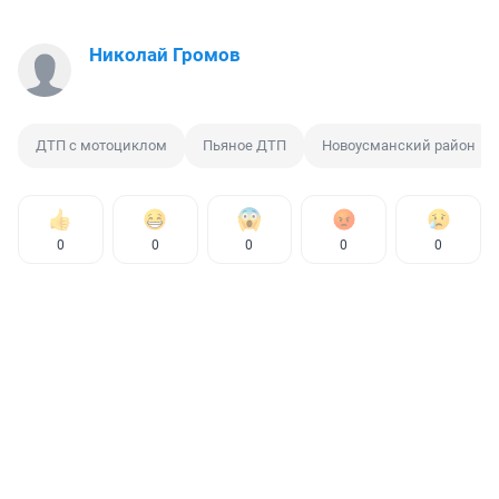
Николай Громов
ДТП с мотоциклом
Пьяное ДТП
Новоусманский район
0
0
0
0
0