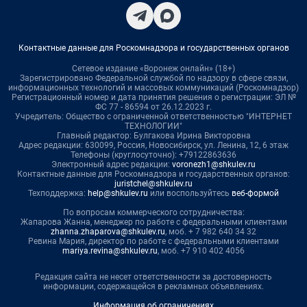
Контактные данные для Роскомнадзора и государственных органов
Сетевое издание «Воронеж онлайн» (18+)
Зарегистрировано Федеральной службой по надзору в сфере связи,
информационных технологий и массовых коммуникаций (Роскомнадзор)
Регистрационный номер и дата принятия решения о регистрации: ЭЛ №
ФС 77 - 86594 от 26.12.2023 г.
Учредитель: Общество с ограниченной ответственностью "ИНТЕРНЕТ
ТЕХНОЛОГИИ"
Главный редактор: Булгакова Ирина Викторовна
Адрес редакции: 630099, Россия, Новосибирск, ул. Ленина, 12, 6 этаж
Телефоны (круглосуточно): +79122863636
Электронный адрес редакции:
voronezh1@shkulev.ru
Контактные данные для Роскомнадзора и государственных органов:
juristchel@shkulev.ru
Техподдержка:
help@shkulev.ru
или воспользуйтесь
веб-формой
По вопросам коммерческого сотрудничества:
Жапарова Жанна, менеджер по работе с федеральными клиентами
zhanna.zhaparova@shkulev.ru
, моб. + 7 982 640 34 32
Ревина Мария, директор по работе с федеральными клиентами
mariya.revina@shkulev.ru
, моб. +7 910 402 4056
Редакция сайта не несет ответственности за достоверность
информации, содержащейся в рекламных объявлениях.
Информация об ограничениях