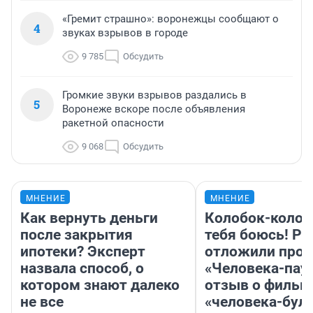
«Гремит страшно»: воронежцы сообщают о
4
звуках взрывов в городе
9 785
Обсудить
Громкие звуки взрывов раздались в
5
Воронеже вскоре после объявления
ракетной опасности
9 068
Обсудить
МНЕНИЕ
МНЕНИЕ
Как вернуть деньги
Колобок-колобо
после закрытия
тебя боюсь! Ра
ипотеки? Эксперт
отложили прок
назвала способ, о
«Человека-пау
котором знают далеко
отзыв о фильм
не все
«человека-бул