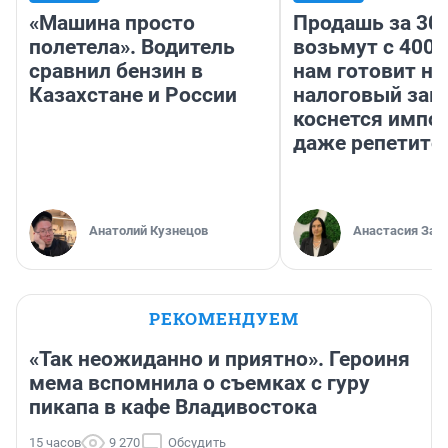
«Машина просто
Продашь за 300
полетела». Водитель
возьмут с 4000
сравнил бензин в
нам готовит н
Казахстане и России
налоговый зако
коснется импор
даже репетито
Анатолий Кузнецов
Анастасия Зав
РЕКОМЕНДУЕМ
«Так неожиданно и приятно». Героиня
мема вспомнила о съемках с гуру
пикапа в кафе Владивостока
15 часов
9 270
Обсудить