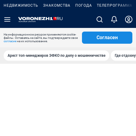
НЕДВИЖИМОСТЬ
ЗНАКОМСТВА
ПОГОДА
ТЕЛЕПРОГРАММА
На информационном ресурсе применяются cookie-
Согласен
файлы. Оставаясь на сайте, вы подтверждаете свое
согласие
на их использование.
Арест топ-менеджеров ЭФКО по делу о мошенничестве
Где отдохну