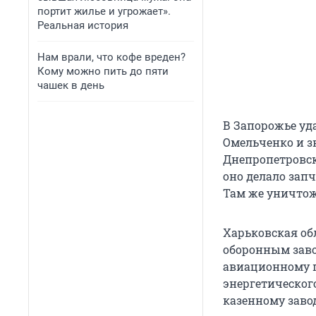
портит жилье и угрожает».
Реальная история
Нам врали, что кофе вреден?
Кому можно пить до пяти
чашек в день
В Запорожье уд
Омельченко и з
Днепропетровск
оно делало зап
Там же уничто
Харьковская обл
оборонным заво
авиационному п
энергетическог
казенному завод