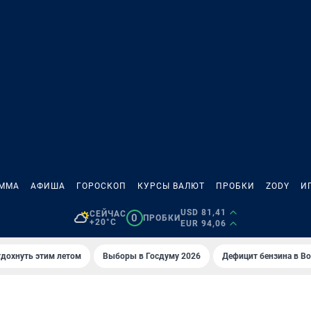
АММА
АФИША
ГОРОСКОП
КУРСЫ ВАЛЮТ
ПРОБКИ
ZODY
И
USD 81,41
СЕЙЧАС
0
ПРОБКИ
+20°C
EUR 94,06
тдохнуть этим летом
Выборы в Госдуму 2026
Дефицит бензина в В