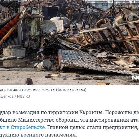
дприятия, а также военкоматы (фото из архива)
Ощепков / NGS.RU
 удар возмездия по территории Украины. Поражены д
ообщило Министерство обороны, эта массированная ата
кт в Старобельске
. Главной целью стали предприятия,
дукцию военного назначения.