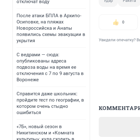
Удар
Ракета
отключат воду
После атаки БПЛА в Архипо-
Осиповке, на пляжах
0
Новороссийска и Анапы
появились схемы эвакуации в
Увидели опечатку? В
укрытия
С ведрами — сюда:
опубликованы адреса
подвоза воды на время ее
отключения с 7 по 9 августа в
Воронеже
Справится даже школьник:
пройдите тест по географии, в
котором очень стыдно
КОММЕНТАР
ошибиться
«7Б», новый сезон в
Никитинском и «Комната
культуры»: куда сходить в