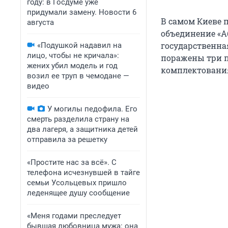
году: в Госдуме уже
придумали замену. Новости 6
В самом Киеве п
августа
объединение «Аб
государственна
«Подушкой надавил на
лицо, чтобы не кричала»:
поражены три п
жених убил модель и год
комплектования
возил ее труп в чемодане —
видео
У могилы педофила. Его
смерть разделила страну на
два лагеря, а защитника детей
отправила за решетку
«Простите нас за всё». С
телефона исчезнувшей в тайге
семьи Усольцевых пришло
леденящее душу сообщение
«Меня годами преследует
бывшая любовница мужа: она