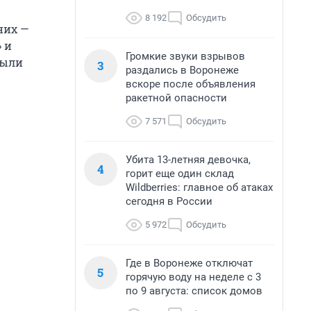
8 192
Обсудить
них —
 и
Громкие звуки взрывов
были
3
раздались в Воронеже
вскоре после объявления
ракетной опасности
7 571
Обсудить
Убита 13-летняя девочка,
4
горит еще один склад
Wildberries: главное об атаках
сегодня в России
5 972
Обсудить
Где в Воронеже отключат
5
горячую воду на неделе с 3
по 9 августа: список домов