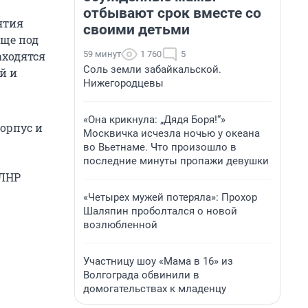
отбывают срок вместе со
ятия
своими детьми
еще под
59 минут
1 760
5
аходятся
Соль земли забайкальской.
й и
Нижегородцевы
«Она крикнула: „Дядя Боря!“»
орпус и
Москвичка исчезла ночью у океана
во Вьетнаме. Что произошло в
последние минуты пропажи девушки
 ЛНР
«Четырех мужей потеряла»: Прохор
Шаляпин проболтался о новой
возлюбленной
Участницу шоу «Мама в 16» из
Волгограда обвинили в
домогательствах к младенцу