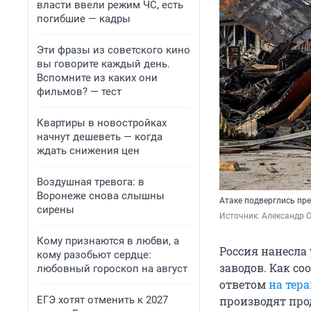
власти ввели режим ЧС, есть
погибшие — кадры
Эти фразы из советского кино
вы говорите каждый день.
Вспомните из каких они
фильмов? — тест
Квартиры в новостройках
начнут дешеветь — когда
ждать снижения цен
Воздушная тревога: в
Воронеже снова слышны
Атаке подверглись пре
сирены
Источник: 
Александр 
Кому признаются в любви, а
Россия нанесла
кому разобьют сердце:
заводов. Как с
любовный гороскоп на август
ответом
на тера
ЕГЭ хотят отменить к 2027
производят про