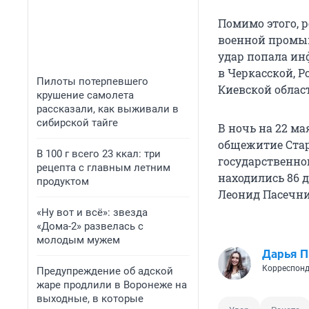
Помимо этого, 
военной промыш
удар попала ин
в Черкасской, 
Пилоты потерпевшего
Киевской облас
крушение самолета
рассказали, как выживали в
сибирской тайге
В ночь на 22 м
общежитие Стар
В 100 г всего 23 ккал: три
государственно
рецепта с главным летним
находились 86 де
продуктом
Леонид Пасечник
«Ну вот и всё»: звезда
«Дома-2» развелась с
молодым мужем
Дарья П
Корреспонд
Предупреждение об адской
жаре продлили в Воронеже на
выходные, в которые