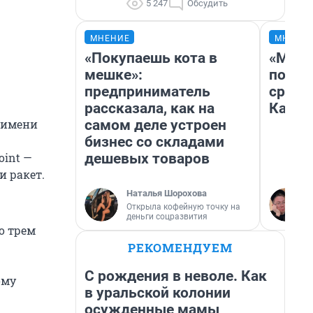
5 247
Обсудить
МНЕНИЕ
МНЕНИ
«Покупаешь кота в
«Маши
мешке»:
полет
предприниматель
сравн
рассказала, как на
Казах
самом деле устроен
 имени
бизнес со складами
дешевых товаров
oint —
и ракет.
Наталья Шорохова
Открыла кофейную точку на
деньги соцразвития
о трем
РЕКОМЕНДУЕМ
С рождения в неволе. Как
ому
в уральской колонии
осужденные мамы