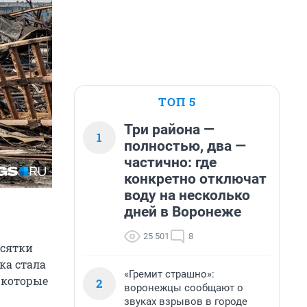
ТОП 5
Три района —
1
полностью, два —
частично: где
конкретно отключат
воду на несколько
дней в Воронеже
25 501
8
есятки
ка стала
«Гремит страшно»:
 которые
2
воронежцы сообщают о
звуках взрывов в городе