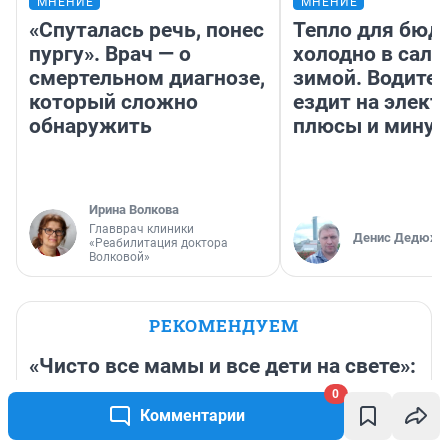
МНЕНИЕ
МНЕНИЕ
«Спуталась речь, понес
Тепло для бюд
пургу». Врач — о
холодно в сало
смертельном диагнозе,
зимой. Водител
который сложно
ездит на элект
обнаружить
плюсы и мину
Ирина Волкова
Главврач клиники
Денис Дедюхи
«Реабилитация доктора
Волковой»
РЕКОМЕНДУЕМ
«Чисто все мамы и все дети на свете»:
как медвежонок Момота покорил
0
буквально весь интернет. Видео
Комментарии