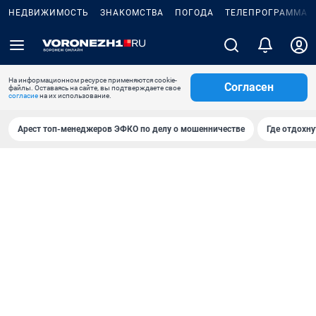
НЕДВИЖИМОСТЬ
ЗНАКОМСТВА
ПОГОДА
ТЕЛЕПРОГРАММА
На информационном ресурсе применяются cookie-
Согласен
файлы. Оставаясь на сайте, вы подтверждаете свое
согласие
на их использование.
Арест топ-менеджеров ЭФКО по делу о мошенничестве
Где отдохну