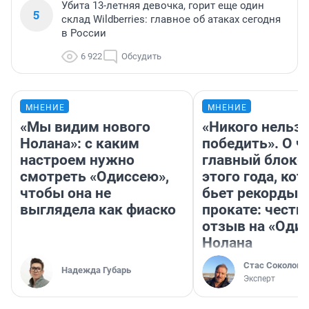
Убита 13-летняя девочка, горит еще один
5
склад Wildberries: главное об атаках сегодня
в России
6 922
Обсудить
МНЕНИЕ
МНЕНИЕ
«Мы видим нового
«Никого нельз
Нолана»: с каким
победить». О ч
настроем нужно
главный блокб
смотреть «Одиссею»,
этого года, ко
чтобы она не
бьет рекорды 
выглядела как фиаско
прокате: честн
отзыв на «Оди
Нолана
Стас Соколов
Надежда Губарь
Эксперт