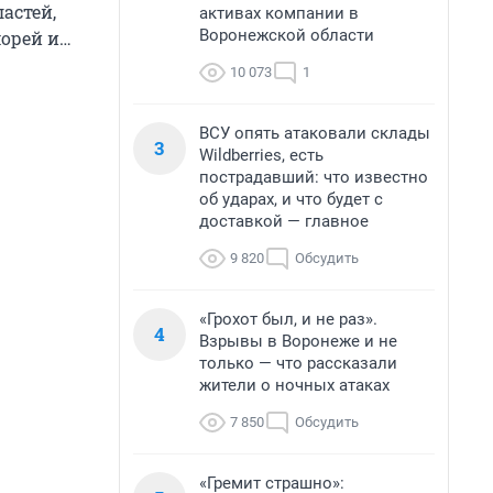
астей,
активах компании в
Воронежской области
морей и…
10 073
1
ВСУ опять атаковали склады
3
Wildberries, есть
пострадавший: что известно
об ударах, и что будет с
доставкой — главное
9 820
Обсудить
«Грохот был, и не раз».
4
Взрывы в Воронеже и не
только — что рассказали
жители о ночных атаках
7 850
Обсудить
«Гремит страшно»: