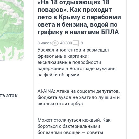
«На 18 отдыхающих 18
поваров». Как проходит
лето в Крыму с перебоями
света и бензина, водой по
графику и налетами БПЛА
8 часов
40 830
8
Уважал иноагентов и размещал
фривольные картинки:
эксклюзивные подробности
задержания в Волгограде мужчины
за фейки об армии
AI-AINA: Атака на соцсети депутатов,
ть атак
бюджета вузов не хватило лучшим и
сколько стоит арбуз
Может столкнуться каждый. Как
бороться с бактериальными
болезнями овощей — советы