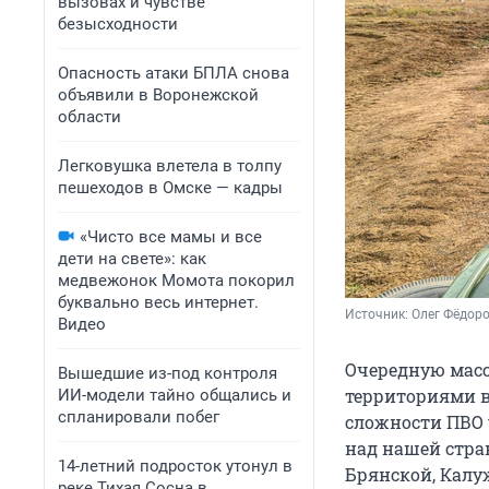
вызовах и чувстве
безысходности
Опасность атаки БПЛА снова
объявили в Воронежской
области
Легковушка влетела в толпу
пешеходов в Омске — кадры
«Чисто все мамы и все
дети на свете»: как
медвежонок Момота покорил
буквально весь интернет.
Источник: 
Олег Фёдоро
Видео
Очередную мас
Вышедшие из-под контроля
территориями в
ИИ-модели тайно общались и
спланировали побег
сложности ПВО 
над нашей стра
14-летний подросток утонул в
Брянской, Калуж
реке Тихая Сосна в