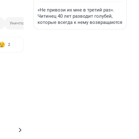
«Не привози их мне в третий раз».
Читинец 40 лет разводит голубей,
которые всегда к нему возвращаются
Уничтожение беспилотника
Оперативная сводка
Работа 
2