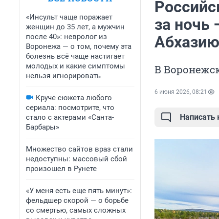
Российс
«Инсульт чаще поражает
за ночь 
женщин до 35 лет, а мужчин
после 40»: невролог из
Абхази
Воронежа — о том, почему эта
болезнь всё чаще настигает
молодых и какие симптомы
В Воронежс
нельзя игнорировать
6 июня 2026, 08:21
Круче сюжета любого
сериала: посмотрите, что
Написать
стало с актерами «Санта-
Барбары»
Множество сайтов враз стали
недоступны: массовый сбой
произошел в Рунете
«У меня есть еще пять минут»:
фельдшер скорой — о борьбе
со смертью, самых сложных