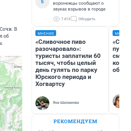
5
воронежцы сообщают о
звуках взрывов в городе
7 413
Обсудить
Сочи. В
МНЕНИЕ
МНЕНИ
л об
«Сливочное пиво
«Спут
ы.
разочаровало»:
пургу»
туристы заплатили 60
смерт
тысяч, чтобы целый
котор
день гулять по парку
обнар
Юрского периода и
Хогвартсу
Яна Шаламова
РЕКОМЕНДУЕМ