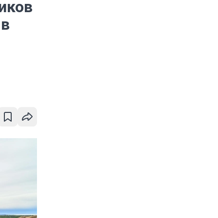
иков
 в