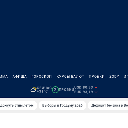
АММА
АФИША
ГОРОСКОП
КУРСЫ ВАЛЮТ
ПРОБКИ
ZODY
И
USD 80,93
СЕЙЧАС
2
ПРОБКИ
+31°C
EUR 93,19
тдохнуть этим летом
Выборы в Госдуму 2026
Дефицит бензина в В