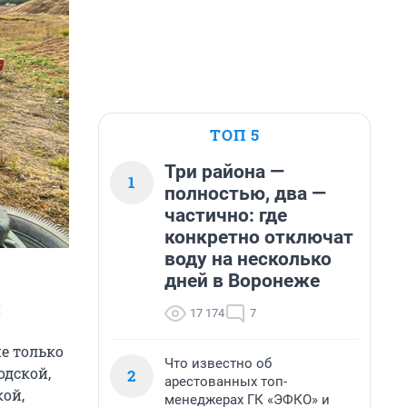
ТОП 5
Три района —
1
полностью, два —
частично: где
конкретно отключат
воду на несколько
дней в Воронеже
и
17 174
7
е только
Что известно об
одской,
2
арестованных топ-
кой,
менеджерах ГК «ЭФКО» и