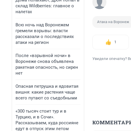
Дома полыхают, дрон попал в
склад Wildberries: главное о
налетах
Атака на Воронеж
Всю ночь над Воронежем
гремели взрывы: власти
рассказали о последствиях
атаки на регион
1
После «взрывной ночи» в
Увидели опечатку? В
Воронеже снова объявлена
ракетная опасность, но сирен
нет
Опасная петрушка и ядовитая
вишня: какие растения чаще
всего путают со съедобными
«300 тысяч стоит тур и в
Турцию, и в Сочи».
КОММЕНТАР
Рассказываем, куда россияне
едут в отпуск этим летом