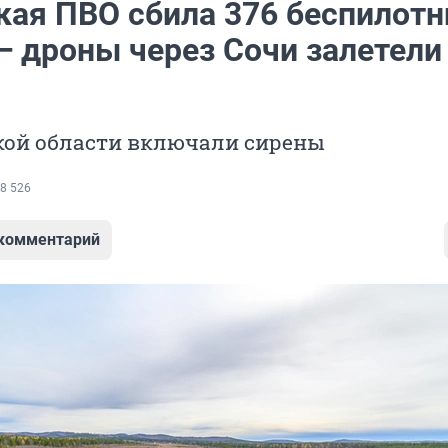
кая ПВО сбила 376 беспилотн
— дроны через Сочи залетели
ю
кой области включали сирены
8 526
 комментарий