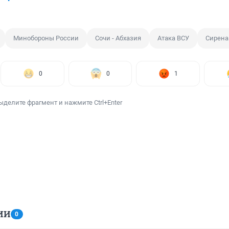
Минобороны России
Сочи - Абхазия
Атака ВСУ
Сирена
0
0
1
ыделите фрагмент и нажмите Ctrl+Enter
ИИ
0