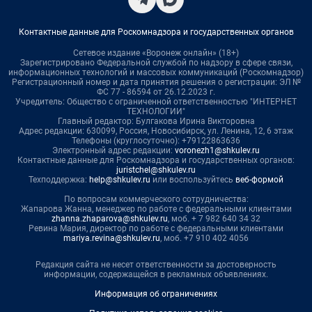
Контактные данные для Роскомнадзора и государственных органов
Сетевое издание «Воронеж онлайн» (18+)
Зарегистрировано Федеральной службой по надзору в сфере связи,
информационных технологий и массовых коммуникаций (Роскомнадзор)
Регистрационный номер и дата принятия решения о регистрации: ЭЛ №
ФС 77 - 86594 от 26.12.2023 г.
Учредитель: Общество с ограниченной ответственностью "ИНТЕРНЕТ
ТЕХНОЛОГИИ"
Главный редактор: Булгакова Ирина Викторовна
Адрес редакции: 630099, Россия, Новосибирск, ул. Ленина, 12, 6 этаж
Телефоны (круглосуточно): +79122863636
Электронный адрес редакции:
voronezh1@shkulev.ru
Контактные данные для Роскомнадзора и государственных органов:
juristchel@shkulev.ru
Техподдержка:
help@shkulev.ru
или воспользуйтесь
веб-формой
По вопросам коммерческого сотрудничества:
Жапарова Жанна, менеджер по работе с федеральными клиентами
zhanna.zhaparova@shkulev.ru
, моб. + 7 982 640 34 32
Ревина Мария, директор по работе с федеральными клиентами
mariya.revina@shkulev.ru
, моб. +7 910 402 4056
Редакция сайта не несет ответственности за достоверность
информации, содержащейся в рекламных объявлениях.
Информация об ограничениях