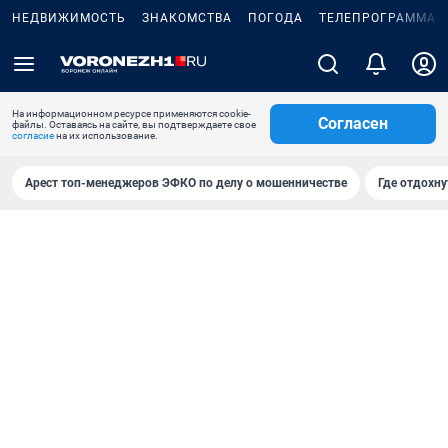
НЕДВИЖИМОСТЬ
ЗНАКОМСТВА
ПОГОДА
ТЕЛЕПРОГРАММА
На информационном ресурсе применяются cookie-
Согласен
файлы. Оставаясь на сайте, вы подтверждаете свое
согласие
на их использование.
Арест топ-менеджеров ЭФКО по делу о мошенничестве
Где отдохну