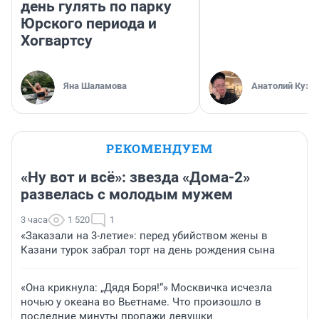
день гулять по парку
Юрского периода и
Хогвартсу
Яна Шаламова
Анатолий Кузн
РЕКОМЕНДУЕМ
«Ну вот и всё»: звезда «Дома-2»
развелась с молодым мужем
3 часа
1 520
1
«Заказали на 3-летие»: перед убийством жены в
Казани турок забрал торт на день рождения сына
«Она крикнула: „Дядя Боря!“» Москвичка исчезла
ночью у океана во Вьетнаме. Что произошло в
последние минуты пропажи девушки