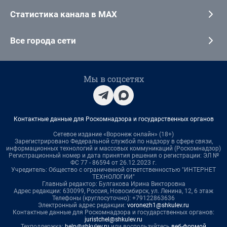
Статистика канала в MAX
Все города сети
Мы в соцсетях
Контактные данные для Роскомнадзора и государственных органов
Сетевое издание «Воронеж онлайн» (18+)
Зарегистрировано Федеральной службой по надзору в сфере связи,
информационных технологий и массовых коммуникаций (Роскомнадзор)
Регистрационный номер и дата принятия решения о регистрации: ЭЛ №
ФС 77 - 86594 от 26.12.2023 г.
Учредитель: Общество с ограниченной ответственностью "ИНТЕРНЕТ
ТЕХНОЛОГИИ"
Главный редактор: Булгакова Ирина Викторовна
Адрес редакции: 630099, Россия, Новосибирск, ул. Ленина, 12, 6 этаж
Телефоны (круглосуточно): +79122863636
Электронный адрес редакции:
voronezh1@shkulev.ru
Контактные данные для Роскомнадзора и государственных органов:
juristchel@shkulev.ru
Техподдержка:
help@shkulev.ru
или воспользуйтесь
веб-формой