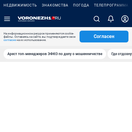
НЕДВИЖИМОСТЬ
ЗНАКОМСТВА
ПОГОДА
ТЕЛЕПРОГРАММА
На информационном ресурсе применяются cookie-
Согласен
файлы. Оставаясь на сайте, вы подтверждаете свое
согласие
на их использование.
Арест топ-менеджеров ЭФКО по делу о мошенничестве
Где отдохну