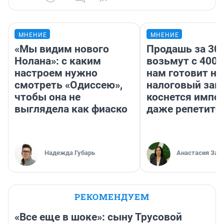
МНЕНИЕ
МНЕНИЕ
«Мы видим нового
Продашь за 300
Нолана»: с каким
возьмут с 4000
настроем нужно
нам готовит н
смотреть «Одиссею»,
налоговый зако
чтобы она не
коснется импор
выглядела как фиаско
даже репетито
Надежда Губарь
Анастасия Зав
РЕКОМЕНДУЕМ
«Все еще в шоке»: сыну Трусовой