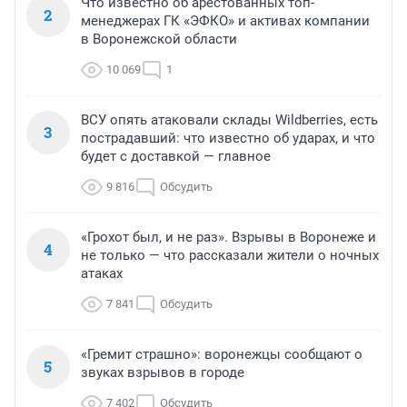
Что известно об арестованных топ-
2
менеджерах ГК «ЭФКО» и активах компании
в Воронежской области
10 069
1
ВСУ опять атаковали склады Wildberries, есть
3
пострадавший: что известно об ударах, и что
будет с доставкой — главное
9 816
Обсудить
«Грохот был, и не раз». Взрывы в Воронеже и
4
не только — что рассказали жители о ночных
атаках
7 841
Обсудить
«Гремит страшно»: воронежцы сообщают о
5
звуках взрывов в городе
7 402
Обсудить