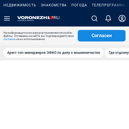
НЕДВИЖИМОСТЬ
ЗНАКОМСТВА
ПОГОДА
ТЕЛЕПРОГРАММА
На информационном ресурсе применяются cookie-
Согласен
файлы. Оставаясь на сайте, вы подтверждаете свое
согласие
на их использование.
Арест топ-менеджеров ЭФКО по делу о мошенничестве
Где отдохну