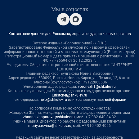
Мы в соцсетях
Контактные данные для Роскомнадзора и государственных органов
Сетевое издание «Воронеж онлайн» (18+)
Зарегистрировано Федеральной службой по надзору в сфере связи,
информационных технологий и массовых коммуникаций (Роскомнадзор)
Регистрационный номер и дата принятия решения о регистрации: ЭЛ №
ФС 77 - 86594 от 26.12.2023 г.
Учредитель: Общество с ограниченной ответственностью "ИНТЕРНЕТ
ТЕХНОЛОГИИ"
Главный редактор: Булгакова Ирина Викторовна
Адрес редакции: 630099, Россия, Новосибирск, ул. Ленина, 12, 6 этаж
Телефоны (круглосуточно): +79122863636
Электронный адрес редакции:
voronezh1@shkulev.ru
Контактные данные для Роскомнадзора и государственных органов:
juristchel@shkulev.ru
Техподдержка:
help@shkulev.ru
или воспользуйтесь
веб-формой
По вопросам коммерческого сотрудничества:
Жапарова Жанна, менеджер по работе с федеральными клиентами
zhanna.zhaparova@shkulev.ru
, моб. + 7 982 640 34 32
Ревина Мария, директор по работе с федеральными клиентами
mariya.revina@shkulev.ru
, моб. +7 910 402 4056
Редакция сайта не несет ответственности за достоверность