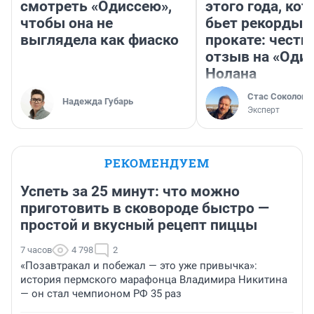
смотреть «Одиссею»,
этого года, ко
чтобы она не
бьет рекорды 
выглядела как фиаско
прокате: честн
отзыв на «Оди
Нолана
Стас Соколов
Надежда Губарь
Эксперт
РЕКОМЕНДУЕМ
Успеть за 25 минут: что можно
приготовить в сковороде быстро —
простой и вкусный рецепт пиццы
7 часов
4 798
2
«Позавтракал и побежал — это уже привычка»:
история пермского марафонца Владимира Никитина
— он стал чемпионом РФ 35 раз