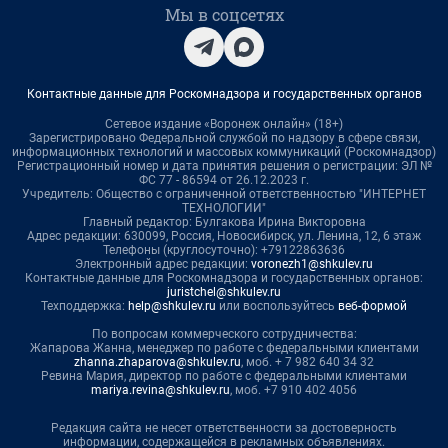
Мы в соцсетях
Контактные данные для Роскомнадзора и государственных органов
Сетевое издание «Воронеж онлайн» (18+)
Зарегистрировано Федеральной службой по надзору в сфере связи,
информационных технологий и массовых коммуникаций (Роскомнадзор)
Регистрационный номер и дата принятия решения о регистрации: ЭЛ №
ФС 77 - 86594 от 26.12.2023 г.
Учредитель: Общество с ограниченной ответственностью "ИНТЕРНЕТ
ТЕХНОЛОГИИ"
Главный редактор: Булгакова Ирина Викторовна
Адрес редакции: 630099, Россия, Новосибирск, ул. Ленина, 12, 6 этаж
Телефоны (круглосуточно): +79122863636
Электронный адрес редакции:
voronezh1@shkulev.ru
Контактные данные для Роскомнадзора и государственных органов:
juristchel@shkulev.ru
Техподдержка:
help@shkulev.ru
или воспользуйтесь
веб-формой
По вопросам коммерческого сотрудничества:
Жапарова Жанна, менеджер по работе с федеральными клиентами
zhanna.zhaparova@shkulev.ru
, моб. + 7 982 640 34 32
Ревина Мария, директор по работе с федеральными клиентами
mariya.revina@shkulev.ru
, моб. +7 910 402 4056
Редакция сайта не несет ответственности за достоверность
информации, содержащейся в рекламных объявлениях.