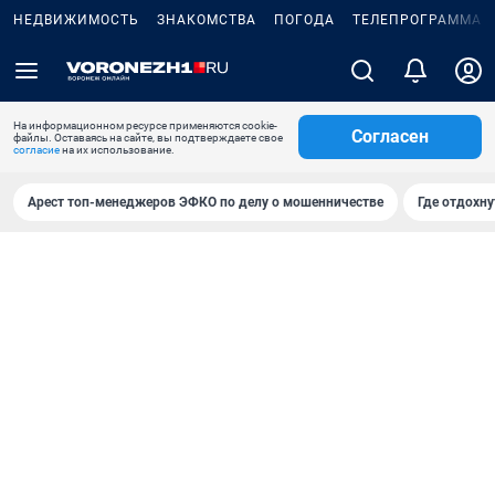
НЕДВИЖИМОСТЬ
ЗНАКОМСТВА
ПОГОДА
ТЕЛЕПРОГРАММА
На информационном ресурсе применяются cookie-
Согласен
файлы. Оставаясь на сайте, вы подтверждаете свое
согласие
на их использование.
Арест топ-менеджеров ЭФКО по делу о мошенничестве
Где отдохну