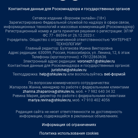
Контактные данные для Роскомнадзора и государственных органов
Сетевое издание «Воронеж онлайн» (18+)
Зарегистрировано Федеральной службой по надзору в сфере связи,
информационных технологий и массовых коммуникаций (Роскомнадзор)
Регистрационный номер и дата принятия решения о регистрации: ЭЛ №
ФС 77 - 86594 от 26.12.2023 г.
Учредитель: Общество с ограниченной ответственностью "ИНТЕРНЕТ
ТЕХНОЛОГИИ"
Главный редактор: Булгакова Ирина Викторовна
Адрес редакции: 630099, Россия, Новосибирск, ул. Ленина, 12, 6 этаж
Телефоны (круглосуточно): +79122863636
Электронный адрес редакции:
voronezh1@shkulev.ru
Контактные данные для Роскомнадзора и государственных органов:
juristchel@shkulev.ru
Техподдержка:
help@shkulev.ru
или воспользуйтесь
веб-формой
По вопросам коммерческого сотрудничества:
Жапарова Жанна, менеджер по работе с федеральными клиентами
zhanna.zhaparova@shkulev.ru
, моб. + 7 982 640 34 32
Ревина Мария, директор по работе с федеральными клиентами
mariya.revina@shkulev.ru
, моб. +7 910 402 4056
Редакция сайта не несет ответственности за достоверность
информации, содержащейся в рекламных объявлениях.
Информация об ограничениях
Политика использования cookies