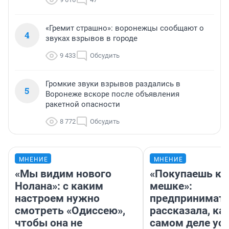
«Гремит страшно»: воронежцы сообщают о
4
звуках взрывов в городе
9 433
Обсудить
Громкие звуки взрывов раздались в
5
Воронеже вскоре после объявления
ракетной опасности
8 772
Обсудить
МНЕНИЕ
МНЕНИЕ
«Мы видим нового
«Покупаешь ко
Нолана»: с каким
мешке»:
настроем нужно
предпринимат
смотреть «Одиссею»,
рассказала, как
чтобы она не
самом деле ус