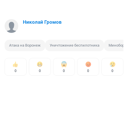
Николай Громов
Атака на Воронеж
Уничтожение беспилотника
Миноборон
0
0
0
0
0