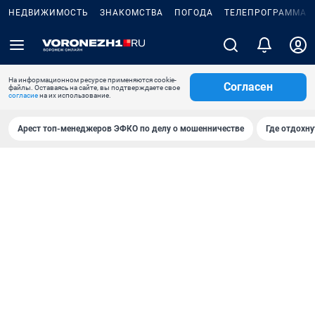
НЕДВИЖИМОСТЬ
ЗНАКОМСТВА
ПОГОДА
ТЕЛЕПРОГРАММА
На информационном ресурсе применяются cookie-
Согласен
файлы. Оставаясь на сайте, вы подтверждаете свое
согласие
на их использование.
Арест топ-менеджеров ЭФКО по делу о мошенничестве
Где отдохну