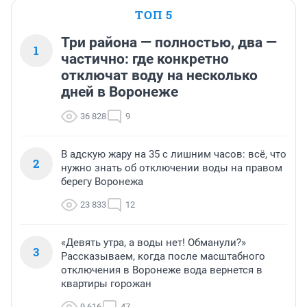
ТОП 5
Три района — полностью, два —
1
частично: где конкретно
отключат воду на несколько
дней в Воронеже
36 828
9
В адскую жару на 35 с лишним часов: всё, что
2
нужно знать об отключении воды на правом
берегу Воронежа
23 833
12
«Девять утра, а воды нет! Обманули?»
3
Рассказываем, когда после масштабного
отключения в Воронеже вода вернется в
квартиры горожан
9 616
47