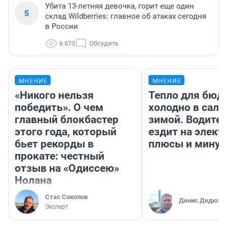
Убита 13-летняя девочка, горит еще один
5
склад Wildberries: главное об атаках сегодня
в России
6 873
Обсудить
МНЕНИЕ
МНЕНИЕ
«Никого нельзя
Тепло для бюд
победить». О чем
холодно в сало
главный блокбастер
зимой. Водител
этого года, который
ездит на элект
бьет рекорды в
плюсы и мину
прокате: честный
отзыв на «Одиссею»
Нолана
Стас Соколов
Денис Дедюхи
Эксперт