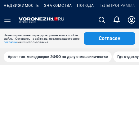
НЕДВИЖИМОСТЬ
ЗНАКОМСТВА
ПОГОДА
ТЕЛЕПРОГРАММА
На информационном ресурсе применяются cookie-
Согласен
файлы. Оставаясь на сайте, вы подтверждаете свое
согласие
на их использование.
Арест топ-менеджеров ЭФКО по делу о мошенничестве
Где отдохну