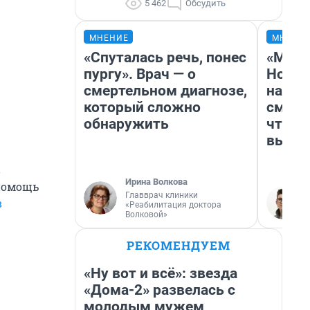
5 462
Обсудить
МНЕНИЕ
МНЕНИ
«Спуталась речь, понес
«Мы в
пургу». Врач — о
Нолан
смертельном диагнозе,
настр
который сложно
смотр
обнаружить
чтобы
выгля
в
Ирина Волкова
 помощь
Главврач клиники
в
«Реабилитация доктора
Волковой»
РЕКОМЕНДУЕМ
«Ну вот и всё»: звезда
«Дома-2» развелась с
молодым мужем