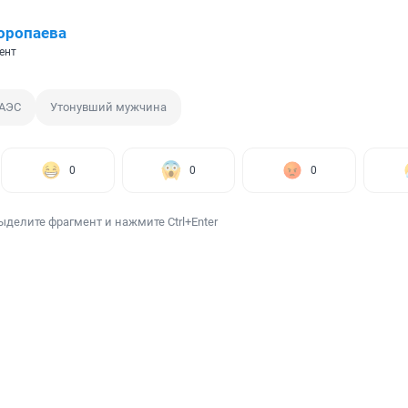
оропаева
ент
 АЭС
Утонувший мужчина
0
0
0
ыделите фрагмент и нажмите Ctrl+Enter