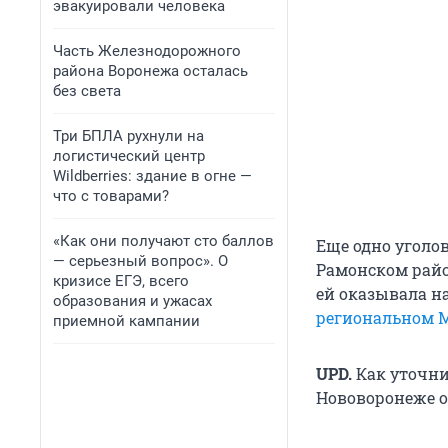
эвакуировали человека
Часть Железнодорожного
района Воронежа осталась
без света
Три БПЛА рухнули на
логистический центр
Wildberries: здание в огне —
что с товарами?
«Как они получают сто баллов
Еще одно уголо
— серьезный вопрос». О
Рамонском райо
кризисе ЕГЭ, всего
ей оказывала н
образования и ужасах
региональном 
приемной кампании
UPD.
Как уточн
Нововоронеже о