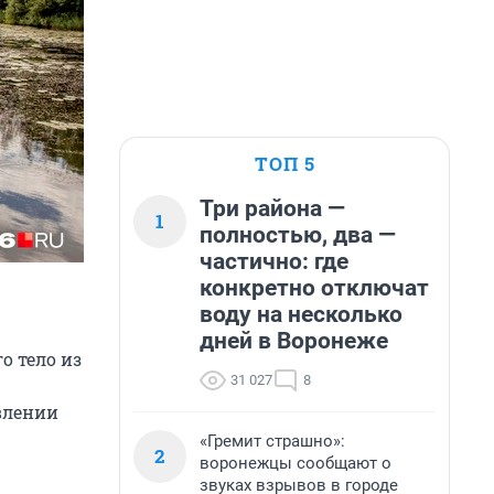
ТОП 5
Три района —
1
полностью, два —
частично: где
конкретно отключат
воду на несколько
дней в Воронеже
о тело из
31 027
8
влении
«Гремит страшно»:
2
воронежцы сообщают о
звуках взрывов в городе