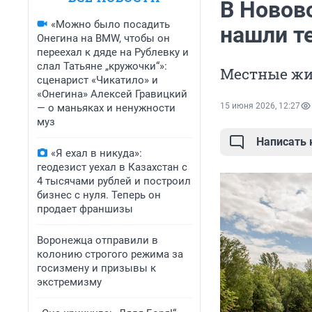
В Новов
«Можно было посадить
нашли т
Онегина на BMW, чтобы он
переехал к дяде на Рублевку и
слал Татьяне „кружочки“»:
Местные жи
сценарист «Чикатило» и
«Онегина» Алексей Гравицкий
15 июня 2026, 12:27
— о маньяках и ненужности
муз
Написать
«Я ехал в никуда»:
геодезист уехал в Казахстан с
4 тысячами рублей и построил
бизнес с нуля. Теперь он
продает франшизы
Воронежца отправили в
колонию строгого режима за
госизмену и призывы к
экстремизму