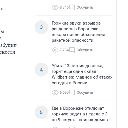
8 346
Обсудить
но
Громкие звуки взрывов
3
раздались в Воронеже
ем
вскоре после объявления
.
ракетной опасности
озбудил
7 734
Обсудить
сности,
Убита 13-летняя девочка,
4
горит еще один склад
Wildberries: главное об атаках
сегодня в России
6 090
Обсудить
Где в Воронеже отключат
5
горячую воду на неделе с 3
по 9 августа: список домов