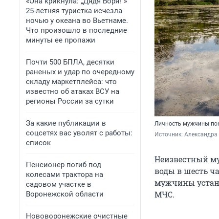
«Она крикнула: „Дядя Боря!“»
25-летняя туристка исчезла
ночью у океана во Вьетнаме.
Что произошло в последние
минуты ее пропажи
Почти 500 БПЛА, десятки
раненых и удар по очередному
складу маркетплейса: что
известно об атаках ВСУ на
регионы России за сутки
За какие публикации в
Личность мужчины пок
соцсетях вас уволят с работы:
Источник: 
Александра
список
Неизвестный му
Пенсионер погиб под
воды в шесть ч
колесами трактора на
мужчины устана
садовом участке в
МЧС.
Воронежской области
Нововоронежские очистные