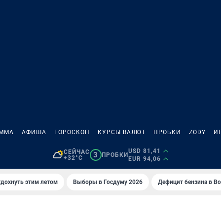
АММА
АФИША
ГОРОСКОП
КУРСЫ ВАЛЮТ
ПРОБКИ
ZODY
И
USD 81,41
СЕЙЧАС
3
ПРОБКИ
+32°C
EUR 94,06
тдохнуть этим летом
Выборы в Госдуму 2026
Дефицит бензина в В