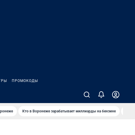
ГРЫ
ПРОМОКОДЫ
оронеже
Кто в Воронеже зарабатывает миллиарды на бензине
Где в