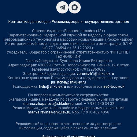
Контактные данные для Роскомнадзора и государственных органов
Сетевое издание «Воронеж онлайн» (18+)
Зарегистрировано Федеральной службой по надзору в сфере связи,
информационных технологий и массовых коммуникаций (Роскомнадзор)
Регистрационный номер и дата принятия решения о регистрации: ЭЛ №
ФС 77 - 86594 от 26.12.2023 г.
Учредитель: Общество с ограниченной ответственностью "ИНТЕРНЕТ
ТЕХНОЛОГИИ"
Главный редактор: Булгакова Ирина Викторовна
Адрес редакции: 630099, Россия, Новосибирск, ул. Ленина, 12, 6 этаж
Телефоны (круглосуточно): +79122863636
Электронный адрес редакции:
voronezh1@shkulev.ru
Контактные данные для Роскомнадзора и государственных органов:
juristchel@shkulev.ru
Техподдержка:
help@shkulev.ru
или воспользуйтесь
веб-формой
По вопросам коммерческого сотрудничества:
Жапарова Жанна, менеджер по работе с федеральными клиентами
zhanna.zhaparova@shkulev.ru
, моб. + 7 982 640 34 32
Ревина Мария, директор по работе с федеральными клиентами
mariya.revina@shkulev.ru
, моб. +7 910 402 4056
Редакция сайта не несет ответственности за достоверность
информации, содержащейся в рекламных объявлениях.
Информация об ограничениях