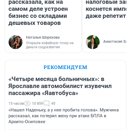
рассказала, как на
налоговый зако
самом деле устроен
коснется импор
бизнес со складами
даже репетито
дешевых товаров
Наталья Шорохова
Анастасия Зав
Открыла кофейную точку на
деньги соцразвития
РЕКОМЕНДУЕМ
«Четыре месяца больничных»: в
Ярославле автомобилист изувечил
пассажира «Яавтобуса»
15 часов
10 859
45
«Нашел Наденьку, а у нее пробита голова». Мужчина
рассказал, как потерял жену при атаке БПЛА в
Архипо-Осиповке