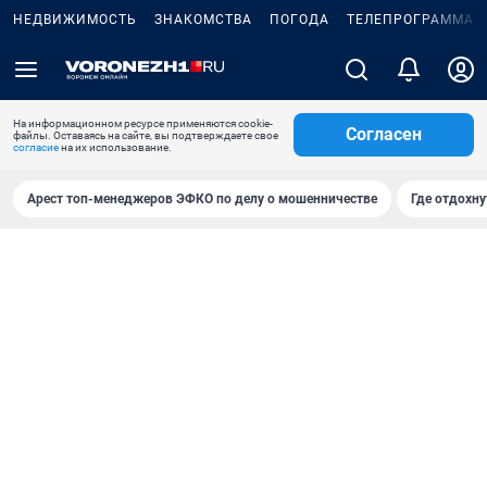
НЕДВИЖИМОСТЬ
ЗНАКОМСТВА
ПОГОДА
ТЕЛЕПРОГРАММА
На информационном ресурсе применяются cookie-
Согласен
файлы. Оставаясь на сайте, вы подтверждаете свое
согласие
на их использование.
Арест топ-менеджеров ЭФКО по делу о мошенничестве
Где отдохну