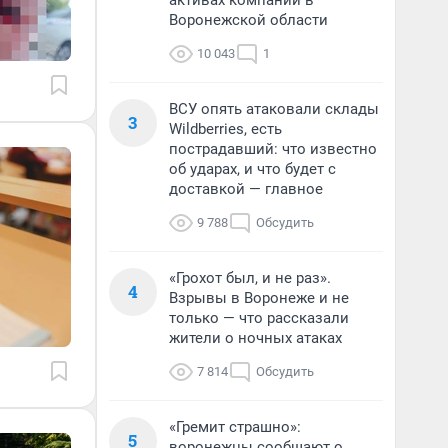
активах компании в
Воронежской области
10 043
1
ВСУ опять атаковали склады
3
Wildberries, есть
пострадавший: что известно
об ударах, и что будет с
доставкой — главное
9 788
Обсудить
«Грохот был, и не раз».
4
Взрывы в Воронеже и не
только — что рассказали
жители о ночных атаках
7 814
Обсудить
«Гремит страшно»:
5
воронежцы сообщают о