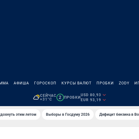
АММА
АФИША
ГОРОСКОП
КУРСЫ ВАЛЮТ
ПРОБКИ
ZODY
И
USD 80,93
СЕЙЧАС
2
ПРОБКИ
+31°C
EUR 93,19
тдохнуть этим летом
Выборы в Госдуму 2026
Дефицит бензина в В