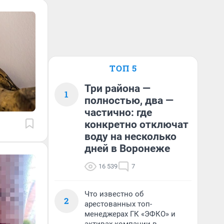
ТОП 5
Три района —
1
полностью, два —
частично: где
конкретно отключат
воду на несколько
дней в Воронеже
16 539
7
Что известно об
2
арестованных топ-
менеджерах ГК «ЭФКО» и