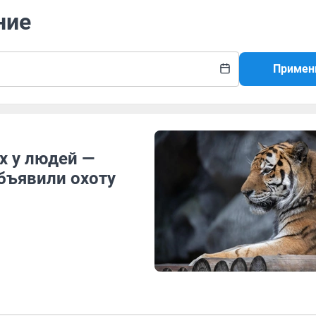
ние
Примен
х у людей —
бъявили охоту