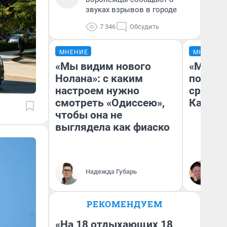
звуках взрывов в городе
7 346
Обсудить
МНЕНИЕ
МНЕНИЕ
«Мы видим нового
«Машин
Нолана»: с каким
полете
настроем нужно
сравни
смотреть «Одиссею»,
Казахс
чтобы она не
выглядела как фиаско
Надежда Губарь
Ан
РЕКОМЕНДУЕМ
«На 18 отдыхающих 18