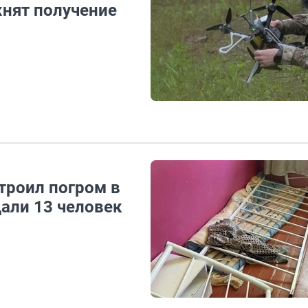
жнят получение
троил погром в
дали 13 человек