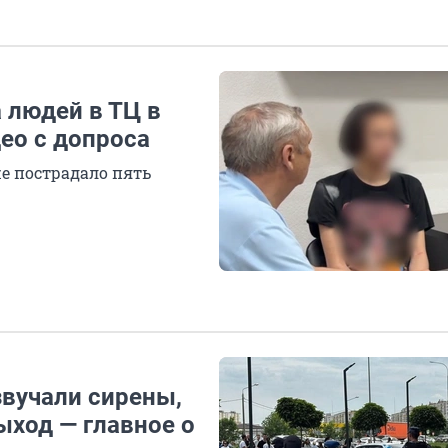
 людей в ТЦ в
ео с допроса
же пострадало пять
звучали сирены,
ыход — главное о