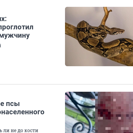
х:
проглотил
 мужчину
й
е псы
онаселенного
 ли не до кости