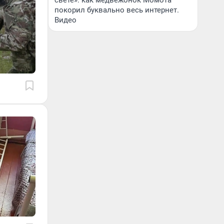
свете»: как медвежонок Момота
покорил буквально весь интернет.
Видео