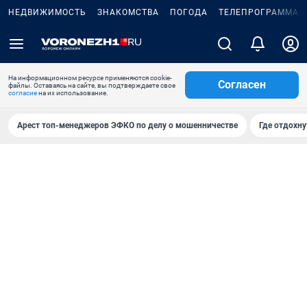
НЕДВИЖИМОСТЬ
ЗНАКОМСТВА
ПОГОДА
ТЕЛЕПРОГРАММА
На информационном ресурсе применяются cookie-
Согласен
файлы. Оставаясь на сайте, вы подтверждаете свое
согласие
на их использование.
Арест топ-менеджеров ЭФКО по делу о мошенничестве
Где отдохну