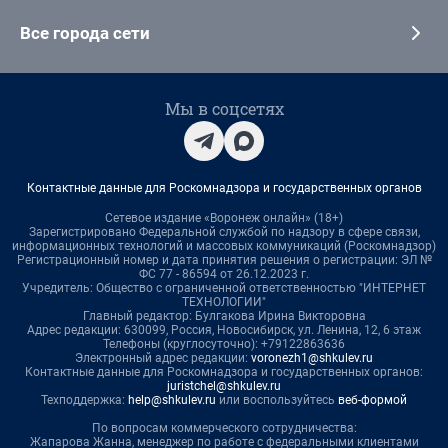
Все города сети
Мы в соцсетях
Контактные данные для Роскомнадзора и государственных органов
Сетевое издание «Воронеж онлайн» (18+)
Зарегистрировано Федеральной службой по надзору в сфере связи,
информационных технологий и массовых коммуникаций (Роскомнадзор)
Регистрационный номер и дата принятия решения о регистрации: ЭЛ №
ФС 77 - 86594 от 26.12.2023 г.
Учредитель: Общество с ограниченной ответственностью "ИНТЕРНЕТ
ТЕХНОЛОГИИ"
Главный редактор: Булгакова Ирина Викторовна
Адрес редакции: 630099, Россия, Новосибирск, ул. Ленина, 12, 6 этаж
Телефоны (круглосуточно): +79122863636
Электронный адрес редакции:
voronezh1@shkulev.ru
Контактные данные для Роскомнадзора и государственных органов:
juristchel@shkulev.ru
Техподдержка:
help@shkulev.ru
или воспользуйтесь
веб-формой
По вопросам коммерческого сотрудничества:
Жапарова Жанна, менеджер по работе с федеральными клиентами