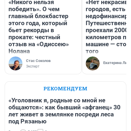
«Никого нельзя
«Нет некрасив
победить». О чем
городов, есть
главный блокбастер
недофинансиро
этого года, который
Путешественн
бьет рекорды в
проехали 2000
прокате: честный
километров по 
отзыв на «Одиссею»
машине — стои
Нолана
того
Стас Соколов
Екатерина Лит
Эксперт
РЕКОМЕНДУЕМ
«Уголовник я, родные со мной не
общаются»: как бывший «афганец» 30
лет живет в землянке посреди леса
под Рязанью