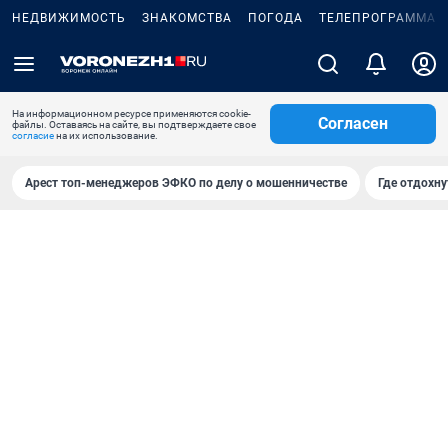
НЕДВИЖИМОСТЬ
ЗНАКОМСТВА
ПОГОДА
ТЕЛЕПРОГРАММА
На информационном ресурсе применяются cookie-
Согласен
файлы. Оставаясь на сайте, вы подтверждаете свое
согласие
на их использование.
Арест топ-менеджеров ЭФКО по делу о мошенничестве
Где отдохну