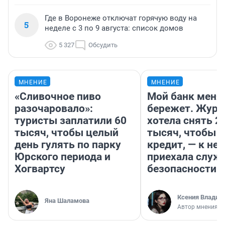
Где в Воронеже отключат горячую воду на
5
неделе с 3 по 9 августа: список домов
5 327
Обсудить
МНЕНИЕ
МНЕНИЕ
«Сливочное пиво
Мой банк меня
разочаровало»:
бережет. Журн
туристы заплатили 60
хотела снять 2
тысяч, чтобы целый
тысяч, чтобы п
день гулять по парку
кредит, — к не
Юрского периода и
приехала служ
Хогвартсу
безопасности
Ксения Владим
Яна Шаламова
Автор мнения