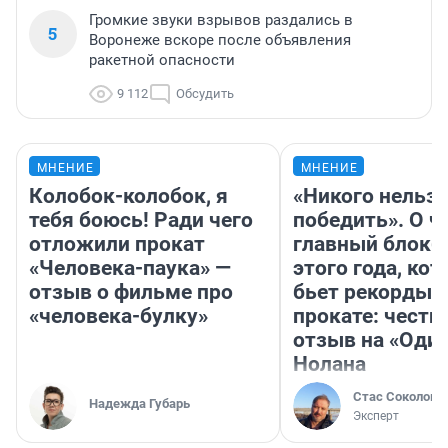
Громкие звуки взрывов раздались в
5
Воронеже вскоре после объявления
ракетной опасности
9 112
Обсудить
МНЕНИЕ
МНЕНИЕ
Колобок-колобок, я
«Никого нельз
тебя боюсь! Ради чего
победить». О ч
отложили прокат
главный блокб
«Человека-паука» —
этого года, ко
отзыв о фильме про
бьет рекорды 
«человека-булку»
прокате: честн
отзыв на «Оди
Нолана
Стас Соколов
Надежда Губарь
Эксперт