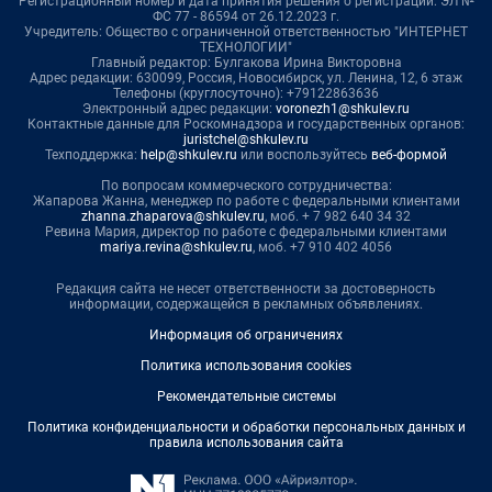
Регистрационный номер и дата принятия решения о регистрации: ЭЛ №
ФС 77 - 86594 от 26.12.2023 г.
Учредитель: Общество с ограниченной ответственностью "ИНТЕРНЕТ
ТЕХНОЛОГИИ"
Главный редактор: Булгакова Ирина Викторовна
Адрес редакции: 630099, Россия, Новосибирск, ул. Ленина, 12, 6 этаж
Телефоны (круглосуточно): +79122863636
Электронный адрес редакции:
voronezh1@shkulev.ru
Контактные данные для Роскомнадзора и государственных органов:
juristchel@shkulev.ru
Техподдержка:
help@shkulev.ru
или воспользуйтесь
веб-формой
По вопросам коммерческого сотрудничества:
Жапарова Жанна, менеджер по работе с федеральными клиентами
zhanna.zhaparova@shkulev.ru
, моб. + 7 982 640 34 32
Ревина Мария, директор по работе с федеральными клиентами
mariya.revina@shkulev.ru
, моб. +7 910 402 4056
Редакция сайта не несет ответственности за достоверность
информации, содержащейся в рекламных объявлениях.
Информация об ограничениях
Политика использования cookies
Рекомендательные системы
Политика конфиденциальности и обработки персональных данных и
правила использования сайта