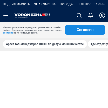
НЕДВИЖИМОСТЬ
ЗНАКОМСТВА
ПОГОДА
ТЕЛЕПРОГРАММА
На информационном ресурсе применяются cookie-
Согласен
файлы. Оставаясь на сайте, вы подтверждаете свое
согласие
на их использование.
Арест топ-менеджеров ЭФКО по делу о мошенничестве
Где отдохну