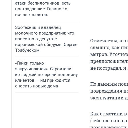
атаки беспилотников: есть
пострадавшие. Главное о
ночных налетах
Зоотехник и владелец
молочного предприятия: что
известно о депутате
Отмечается, чт
воронежской облдумы Сергее
слышно, как пи
Трибунском
метров. Уточня
предположитель
«Гайки только
не пострадал, и
закручиваются». Строители
коттеджей потеряли половину
клиентов — им приходится
По данным поли
сносить новые дома
повреждения по
эксплуатации д
Как отметили в
фейерверков в 
независимости 