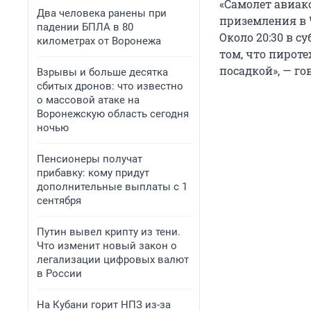
«Самолет авиако
Два человека ранены при
приземления в 
падении БПЛА в 80
Около 20:30 в су
километрах от Воронежа
том, что пирот
посадкой», — го
Взрывы и больше десятка
сбитых дронов: что известно
о массовой атаке на
Воронежскую область сегодня
ночью
Пенсионеры получат
прибавку: кому придут
дополнительные выплаты с 1
сентября
Путин вывел крипту из тени.
Что изменит новый закон о
легализации цифровых валют
в России
На Кубани горит НПЗ из-за