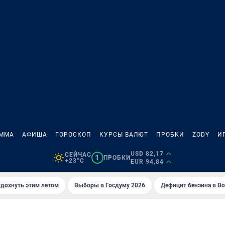
АММА
АФИША
ГОРОСКОП
КУРСЫ ВАЛЮТ
ПРОБКИ
ZODY
И
USD 82,17
СЕЙЧАС
1
ПРОБКИ
+23°C
EUR 94,84
тдохнуть этим летом
Выборы в Госдуму 2026
Дефицит бензина в В