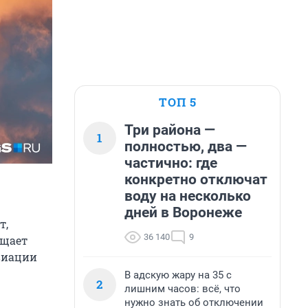
ТОП 5
Три района —
1
полностью, два —
частично: где
конкретно отключат
воду на несколько
дней в Воронеже
т,
36 140
9
бщает
виации
В адскую жару на 35 с
2
лишним часов: всё, что
нужно знать об отключении