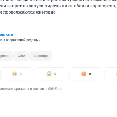
ели запрет на запуск пиротехники вблизи аэропортов,
и продолжаются ежегодно.
Пешков
ент оперативной редакции
рверк
США
Аэропорт
0
0
0
ыделите фрагмент и нажмите Ctrl+Enter