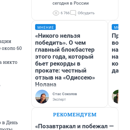
сегодня в России
6 766
Обсудить
МНЕНИЕ
МНЕНИ
«Никого нельзя
Прода
иации
победить». О чем
возьм
 около 60
главный блокбастер
нам г
этого года, который
налог
а никто
бьет рекорды в
косне
прокате: честный
даже 
отзыв на «Одиссею»
Нолана
е
Стас Соколов
Эксперт
РЕКОМЕНДУЕМ
 в День
«Позавтракал и побежал —
алюты.