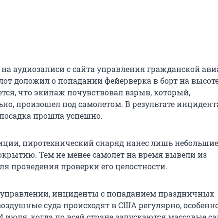
о на аудиозаписи с сайта управления гражданской ав
лот доложил о попадании фейерверка в борт на высоте
ется, что экипаж почувствовал взрыв, который,
но, произошел под самолетом. В результате инцидент
 посадка прошла успешно.
ции, пиротехнический снаряд нанес лишь небольши
крытию. Тем не менее самолет на время вывели из
ля проведения проверки его целостности.
 управлении, инциденты с попаданием праздничных
воздушные суда происходят в США регулярно, особенно
4 июля, когда по всей стране запускаются массовые с