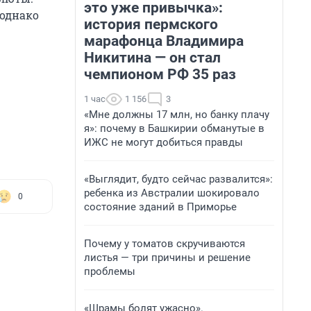
это уже привычка»:
 однако
история пермского
марафонца Владимира
Никитина — он стал
чемпионом РФ 35 раз
1 час
1 156
3
«Мне должны 17 млн, но банку плачу
я»: почему в Башкирии обманутые в
ИЖС не могут добиться правды
«Выглядит, будто сейчас развалится»:
ребенка из Австралии шокировало
0
состояние зданий в Приморье
Почему у томатов скручиваются
листья — три причины и решение
проблемы
«Шрамы болят ужасно».