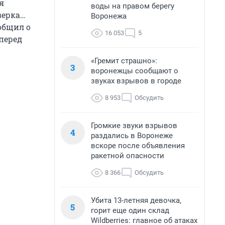
я
воды на правом берегу
верка…
Воронежа
ообщил о
16 053
5
перед
«Гремит страшно»:
3
воронежцы сообщают о
звуках взрывов в городе
8 953
Обсудить
Громкие звуки взрывов
4
раздались в Воронеже
вскоре после объявления
ракетной опасности
8 366
Обсудить
Убита 13-летняя девочка,
5
горит еще один склад
Wildberries: главное об атаках