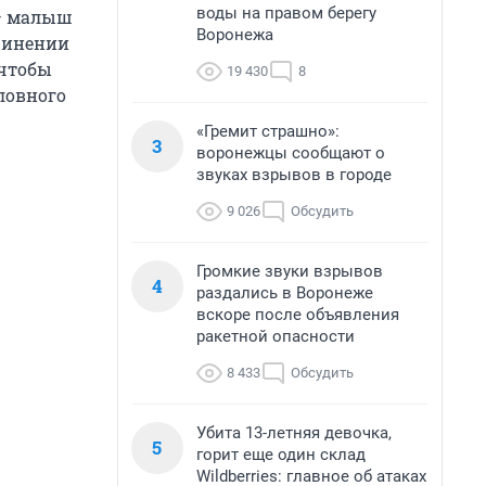
воды на правом берегу
 — малыш
Воронежа
ичинении
 чтобы
19 430
8
ловного
«Гремит страшно»:
3
воронежцы сообщают о
звуках взрывов в городе
9 026
Обсудить
Громкие звуки взрывов
4
раздались в Воронеже
вскоре после объявления
ракетной опасности
8 433
Обсудить
Убита 13-летняя девочка,
5
горит еще один склад
Wildberries: главное об атаках