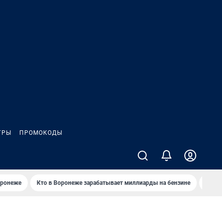
ГРЫ
ПРОМОКОДЫ
оронеже
Кто в Воронеже зарабатывает миллиарды на бензине
Где в