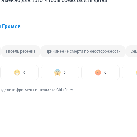
 Громов
Гибель ребенка
Причинение смерти по неосторожности
Се
0
0
0
ыделите фрагмент и нажмите Ctrl+Enter