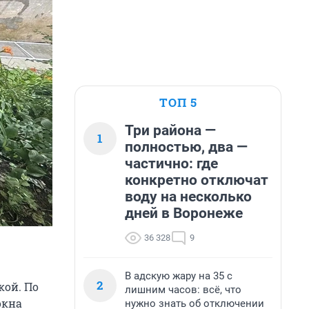
ТОП 5
Три района —
1
полностью, два —
частично: где
конкретно отключат
воду на несколько
дней в Воронеже
36 328
9
В адскую жару на 35 с
2
кой. По
лишним часов: всё, что
окна
нужно знать об отключении