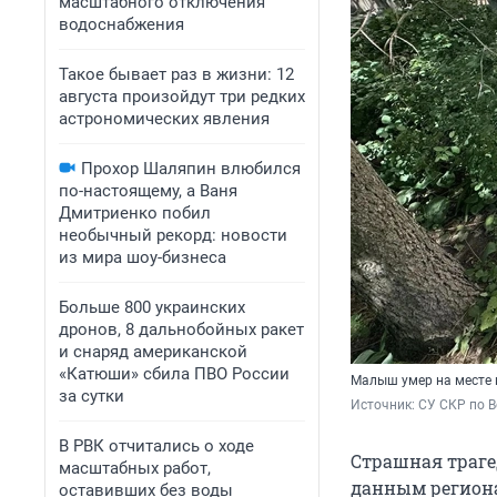
масштабного отключения
водоснабжения
Такое бывает раз в жизни: 12
августа произойдут три редких
астрономических явления
Прохор Шаляпин влюбился
по-настоящему, а Ваня
Дмитриенко побил
необычный рекорд: новости
из мира шоу-бизнеса
Больше 800 украинских
дронов, 8 дальнобойных ракет
и снаряд американской
«Катюши» сбила ПВО России
Малыш умер на месте 
за сутки
Источник: 
СУ СКР по В
В РВК отчитались о ходе
Страшная траге
масштабных работ,
данным региона
оставивших без воды