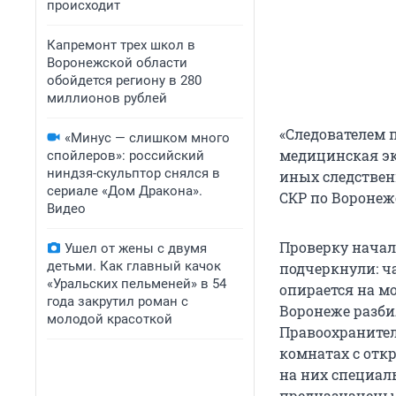
происходит
Капремонт трех школ в
Воронежской области
обойдется региону в 280
миллионов рублей
«Следователем 
«Минус — слишком много
медицинская эк
спойлеров»: российский
ниндзя-скульптор снялся в
иных следствен
сериале «Дом Дракона».
СКР по Воронеж
Видео
Проверку начал
Ушел от жены с двумя
детьми. Как главный качок
подчеркнули: ча
«Уральских пельменей» в 54
опирается на мо
года закрутил роман с
Воронеже разби
молодой красоткой
Правоохранител
комнатах с отк
на них специал
предназначены 