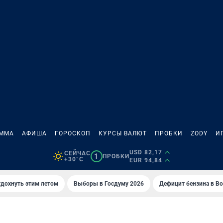
АММА
АФИША
ГОРОСКОП
КУРСЫ ВАЛЮТ
ПРОБКИ
ZODY
И
USD 82,17
СЕЙЧАС
1
ПРОБКИ
+30°C
EUR 94,84
тдохнуть этим летом
Выборы в Госдуму 2026
Дефицит бензина в В