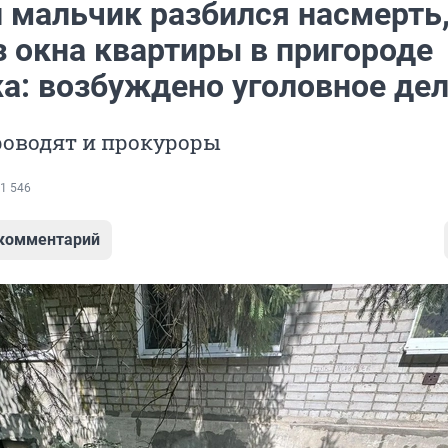
й мальчик разбился насмерть
з окна квартиры в пригороде
а: возбуждено уголовное де
роводят и прокуроры
1 546
 комментарий