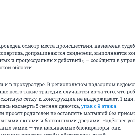
проведён осмотр места происшествия, назначена судеб
спертиза, допрашиваются свидетели, выполняется к
ных и процессуальных действий», — сообщили в упра
ской области.
и и в прокуратуре. В региональном надзорном ведомс
ще всего такие трагедии случаются из-за того, что ре
скитную сетку, и конструкция не выдерживает. 1 мая 
лась насмерть 5-летняя девочка,
упав с 9 этажа
.
и просят родителей не оставлять малышей без присм
рытыми окнами и балконными дверями. Надёжнее ус
ьные замки — так называемые блокираторы: они
именно для того, чтобы обезопасить детей.