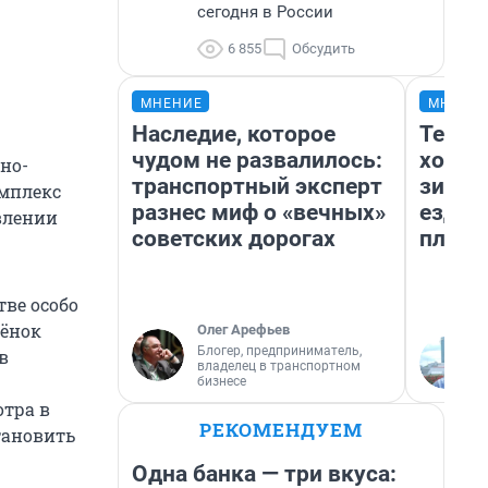
сегодня в России
6 855
Обсудить
МНЕНИЕ
МНЕНИ
Наследие, которое
Тепло
чудом не развалилось:
холод
но-
транспортный эксперт
зимой
омплекс
разнес миф о «вечных»
ездит
влении
советских дорогах
плюсы
тве особо
бёнок
Олег Арефьев
Блогер, предприниматель,
в
владелец в транспортном
бизнесе
отра в
РЕКОМЕНДУЕМ
тановить
Одна банка — три вкуса: