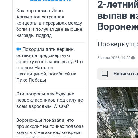
2-летни
Как воронежец Иван
выпав и
Артамонов устраивал
концерты в перерывах между
Воронеж
боями и получил две высшие
награды подряд
Проверку п
Покорила пять вершин,
оставила предсмертную
6 июля 2026, 19:38
записку и послание сыну. Что
с телом Натальи
Написать
Наговициной, погибшей на
Пике Победы
Эти вопросы для будущих
первоклассников под силу не
всем взрослым. А вам?
Воронежцы показали, что
происходит на точках подвоза
воды и в магазинах во время