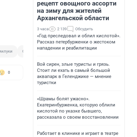
рецепт овощного ассорти
на зиму для жителей
Архангельской области
3 часа
2 139
Обсудить
«Год преследовал и облил кислотой».
Рассказ петербурженки о жестоком
нападении и реабилитации
милуки
Следственный комитет
Прокурорская проверка
Вой сирен, злые туристы и грязь.
Стоит ли ехать в самый большой
0
аквапарк в Геленджике — мнение
туристки
«Шрамы болят ужасно».
Екатеринбурженка, которую облили
кислотой по указке бывшего,
рассказала о своем восстановлении
Работает в клинике и играет в театре