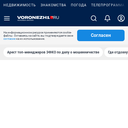
НЕДВИЖИМОСТЬ
ЗНАКОМСТВА
ПОГОДА
ТЕЛЕПРОГРАММА
На информационном ресурсе применяются cookie-
Согласен
файлы. Оставаясь на сайте, вы подтверждаете свое
согласие
на их использование.
Арест топ-менеджеров ЭФКО по делу о мошенничестве
Где отдохну