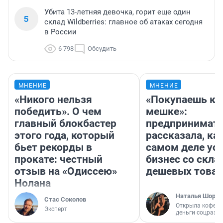
Убита 13-летняя девочка, горит еще один
5
склад Wildberries: главное об атаках сегодня
в России
6 798
Обсудить
МНЕНИЕ
МНЕНИЕ
«Никого нельзя
«Покупаешь ко
победить». О чем
мешке»:
главный блокбастер
предпринимат
этого года, который
рассказала, как
бьет рекорды в
самом деле ус
прокате: честный
бизнес со скл
отзыв на «Одиссею»
дешевых това
Нолана
Наталья Шорох
Стас Соколов
Открыла кофейн
Эксперт
деньги соцразв