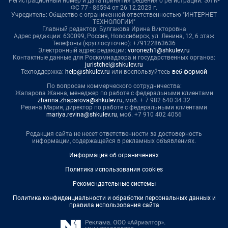
Регистрационный номер и дата принятия решения о регистрации: ЭЛ №
ФС 77 - 86594 от 26.12.2023 г.
Учредитель: Общество с ограниченной ответственностью "ИНТЕРНЕТ
ТЕХНОЛОГИИ"
Главный редактор: Булгакова Ирина Викторовна
Адрес редакции: 630099, Россия, Новосибирск, ул. Ленина, 12, 6 этаж
Телефоны (круглосуточно): +79122863636
Электронный адрес редакции:
voronezh1@shkulev.ru
Контактные данные для Роскомнадзора и государственных органов:
juristchel@shkulev.ru
Техподдержка:
help@shkulev.ru
или воспользуйтесь
веб-формой
По вопросам коммерческого сотрудничества:
Жапарова Жанна, менеджер по работе с федеральными клиентами
zhanna.zhaparova@shkulev.ru
, моб. + 7 982 640 34 32
Ревина Мария, директор по работе с федеральными клиентами
mariya.revina@shkulev.ru
, моб. +7 910 402 4056
Редакция сайта не несет ответственности за достоверность
информации, содержащейся в рекламных объявлениях.
Информация об ограничениях
Политика использования cookies
Рекомендательные системы
Политика конфиденциальности и обработки персональных данных и
правила использования сайта