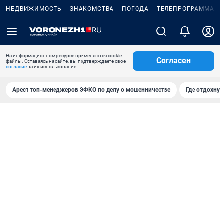
НЕДВИЖИМОСТЬ
ЗНАКОМСТВА
ПОГОДА
ТЕЛЕПРОГРАММА
На информационном ресурсе применяются cookie-
Согласен
файлы. Оставаясь на сайте, вы подтверждаете свое
согласие
на их использование.
Арест топ-менеджеров ЭФКО по делу о мошенничестве
Где отдохну