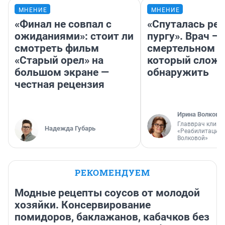
МНЕНИЕ
МНЕНИЕ
«Финал не совпал с
«Спуталась реч
ожиданиями»: стоит ли
пургу». Врач — 
смотреть фильм
смертельном д
«Старый орел» на
который слож
большом экране —
обнаружить
честная рецензия
Ирина Волкова
Главврач клини
Надежда Губарь
«Реабилитация 
Волковой»
РЕКОМЕНДУЕМ
Модные рецепты соусов от молодой
хозяйки. Консервирование
помидоров, баклажанов, кабачков без