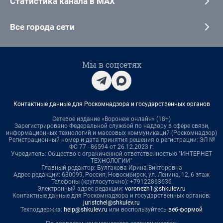
Статистика канала в MAX
Все города сети
Мы в соцсетях
Контактные данные для Роскомнадзора и государственных органов
Сетевое издание «Воронеж онлайн» (18+)
Зарегистрировано Федеральной службой по надзору в сфере связи,
информационных технологий и массовых коммуникаций (Роскомнадзор)
Регистрационный номер и дата принятия решения о регистрации: ЭЛ №
ФС 77 - 86594 от 26.12.2023 г.
Учредитель: Общество с ограниченной ответственностью "ИНТЕРНЕТ
ТЕХНОЛОГИИ"
Главный редактор: Булгакова Ирина Викторовна
Адрес редакции: 630099, Россия, Новосибирск, ул. Ленина, 12, 6 этаж
Телефоны (круглосуточно): +79122863636
Электронный адрес редакции:
voronezh1@shkulev.ru
Контактные данные для Роскомнадзора и государственных органов:
juristchel@shkulev.ru
Техподдержка:
help@shkulev.ru
или воспользуйтесь
веб-формой