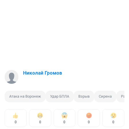
Николай Громов
Атака на Воронеж
Удар БПЛА
Взрыв
Сирена
Рак
0
0
0
0
0