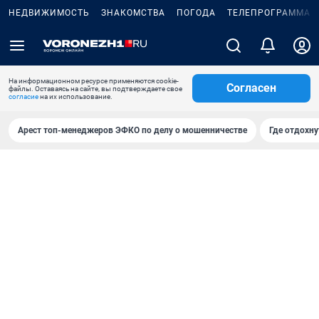
НЕДВИЖИМОСТЬ
ЗНАКОМСТВА
ПОГОДА
ТЕЛЕПРОГРАММА
На информационном ресурсе применяются cookie-
Согласен
файлы. Оставаясь на сайте, вы подтверждаете свое
согласие
на их использование.
Арест топ-менеджеров ЭФКО по делу о мошенничестве
Где отдохну