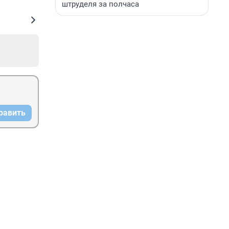
штруделя за полчаса
равить