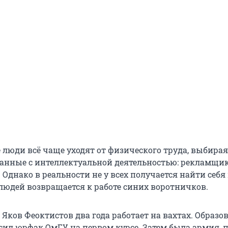
 люди всё чаще уходят от физического труда, выбирая
занные с интеллектуальной деятельностью: рекламщик
. Однако в реальности не у всех получается найти себя 
 людей возвращается к работе синих воротничков.
Яков Феоктистов два года работает на вахтах. Образо
сил юрфак ОмГУ на первом курсе. Затем была армия, 