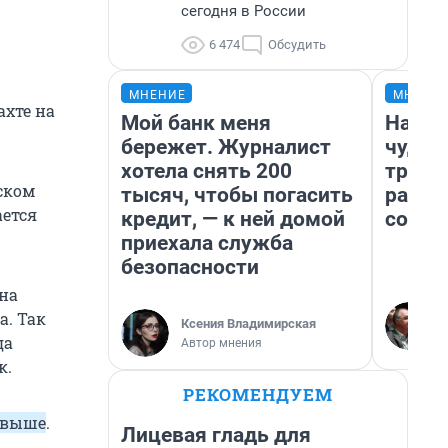
сегодня в России
6 474
Обсудить
МНЕНИЕ
МНЕНИ
ахте на
Мой банк меня
Насле
бережет. Журналист
чудом
хотела снять 200
транс
ском
тысяч, чтобы погасить
разне
ается
кредит, — к ней домой
совет
приехала служба
безопасности
 на
а. Так
Ксения Владимирская
да
Автор мнения
к.
РЕКОМЕНДУЕМ
 выше
.
Лицевая гладь для