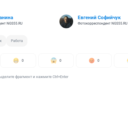
анина
Евгений Софийчук
ент NGS55.RU
Фотокорреспондент NGS55.RU
к
Работа
0
0
0
ыделите фрагмент и нажмите Ctrl+Enter