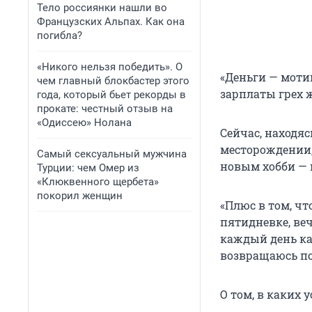
Тело россиянки нашли во
Французских Альпах. Как она
погибла?
«Никого нельзя победить». О
«Деньги — мотив
чем главный блокбастер этого
зарплаты грех 
года, который бьет рекорды в
прокате: честный отзыв на
«Одиссею» Нолана
Сейчас, находя
месторождении,
Самый сексуальный мужчина
новым хобби — 
Турции: чем Омер из
«Клюквенного щербета»
покорил женщин
«Плюс в том, чт
пятидневке, ве
каждый день как
возвращаюсь пос
О том, в каких 