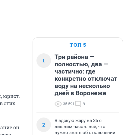
ТОП 5
Три района —
1
полностью, два —
частично: где
конкретно отключат
воду на несколько
дней в Воронеже
, юрист,
в этих
35 591
9
В адскую жару на 35 с
2
лишним часов: всё, что
вание он
нужно знать об отключении
после