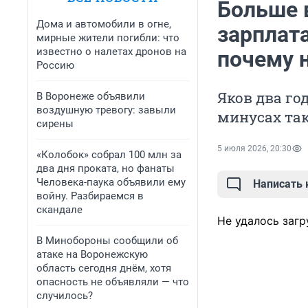
Больше в
Дома и автомобили в огне,
зарплата
мирные жители погибли: что
известно о налетах дронов на
почему н
Россию
Яков два год
В Воронеже объявили
воздушную тревогу: завыли
минусах так
сирены
5 июля 2026, 20:30
«Колобок» собрал 100 млн за
два дня проката, но фанаты
Человека-паука объявили ему
Написать
войну. Разбираемся в
скандале
Не удалось загр
В Минобороны сообщили об
атаке на Воронежскую
область сегодня днём, хотя
опасность не объявляли — что
случилось?