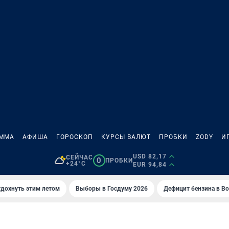
АММА
АФИША
ГОРОСКОП
КУРСЫ ВАЛЮТ
ПРОБКИ
ZODY
И
USD 82,17
СЕЙЧАС
0
ПРОБКИ
+24°C
EUR 94,84
тдохнуть этим летом
Выборы в Госдуму 2026
Дефицит бензина в В