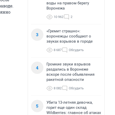
воды на правом берегу
заводе.
Воронежа
оянно
10 962
2
«Гремит страшно»:
3
воронежцы сообщают о
звуках взрывов в городе
8 687
Обсудить
Громкие звуки взрывов
4
раздались в Воронеже
вскоре после объявления
ракетной опасности
8 082
Обсудить
Убита 13-летняя девочка,
5
горит еще один склад
Wildberries: главное об атаках