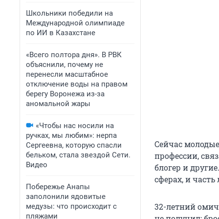
Школьники победили на
Международной олимпиаде
по ИИ в Казахстане
«Всего полтора дня». В РВК
объяснили, почему не
перенесли масштабное
отключение воды на правом
берегу Воронежа из-за
аномальной жары
«Чтобы нас носили на
ручках, мы любим»: нерпа
Сейчас молодые
Сергеевна, которую спасли
бельком, стала звездой Сети.
профессии, свя
Видео
блогер и другие
сферах, и часть
Побережье Анапы
заполонили ядовитые
32-летний омич 
медузы: что происходит с
пляжами
не получил: бро