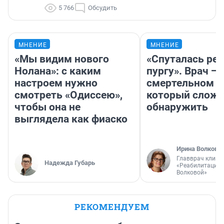
5 766
Обсудить
МНЕНИЕ
МНЕНИЕ
«Мы видим нового
«Спуталась реч
Нолана»: с каким
пургу». Врач — 
настроем нужно
смертельном д
смотреть «Одиссею»,
который слож
чтобы она не
обнаружить
выглядела как фиаско
Ирина Волкова
Главврач клини
Надежда Губарь
«Реабилитация 
Волковой»
РЕКОМЕНДУЕМ