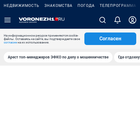
НЕДВИЖИМОСТЬ
ЗНАКОМСТВА
ПОГОДА
ТЕЛЕПРОГРАММА
На информационном ресурсе применяются cookie-
Согласен
файлы. Оставаясь на сайте, вы подтверждаете свое
согласие
на их использование.
Арест топ-менеджеров ЭФКО по делу о мошенничестве
Где отдохну