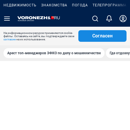
НЕДВИЖИМОСТЬ
ЗНАКОМСТВА
ПОГОДА
ТЕЛЕПРОГРАММА
На информационном ресурсе применяются cookie-
Согласен
файлы. Оставаясь на сайте, вы подтверждаете свое
согласие
на их использование.
Арест топ-менеджеров ЭФКО по делу о мошенничестве
Где отдохну