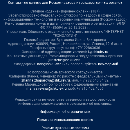
Контактные данные для Роскомнадзора и государственных органов
Сетевое издание «Воронеж онлайн» (18+)
Зарегистрировано Федеральной службой по надзору в сфере связи,
информационных технологий и массовых коммуникаций (Роскомнадзор)
Регистрационный номер и дата принятия решения о регистрации: ЭЛ №
ФС 77 - 86594 от 26.12.2023 г.
Учредитель: Общество с ограниченной ответственностью "ИНТЕРНЕТ
ТЕХНОЛОГИИ"
Главный редактор: Булгакова Ирина Викторовна
Адрес редакции: 630099, Россия, Новосибирск, ул. Ленина, 12, 6 этаж
Телефоны (круглосуточно): +79122863636
Электронный адрес редакции:
voronezh1@shkulev.ru
Контактные данные для Роскомнадзора и государственных органов:
juristchel@shkulev.ru
Техподдержка:
help@shkulev.ru
или воспользуйтесь
веб-формой
По вопросам коммерческого сотрудничества:
Жапарова Жанна, менеджер по работе с федеральными клиентами
zhanna.zhaparova@shkulev.ru
, моб. + 7 982 640 34 32
Ревина Мария, директор по работе с федеральными клиентами
mariya.revina@shkulev.ru
, моб. +7 910 402 4056
Редакция сайта не несет ответственности за достоверность
информации, содержащейся в рекламных объявлениях.
Информация об ограничениях
Политика использования cookies
Рекомендательные системы