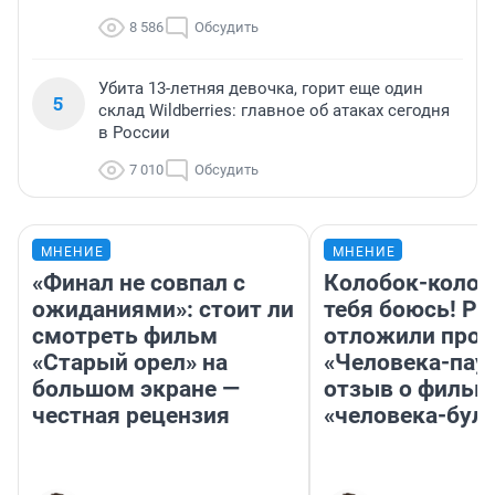
8 586
Обсудить
Убита 13-летняя девочка, горит еще один
5
склад Wildberries: главное об атаках сегодня
в России
7 010
Обсудить
МНЕНИЕ
МНЕНИЕ
«Финал не совпал с
Колобок-колобо
ожиданиями»: стоит ли
тебя боюсь! Ра
смотреть фильм
отложили прок
«Старый орел» на
«Человека-пау
большом экране —
отзыв о фильм
честная рецензия
«человека-бул