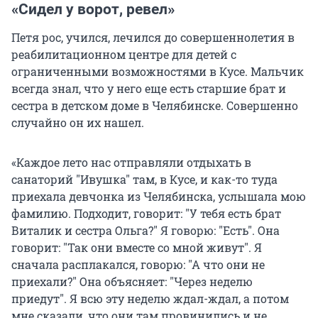
«Сидел у ворот, ревел»
Петя рос, учился, лечился до совершеннолетия в
реабилитационном центре для детей с
ограниченными возможностями в Кусе. Мальчик
всегда знал, что у него еще есть старшие брат и
сестра в детском доме в Челябинске. Совершенно
случайно он их нашел.
«Каждое лето нас отправляли отдыхать в
санаторий
"
Ивушка
"
там, в Кусе, и как-то туда
приехала девчонка из Челябинска, услышала мою
фамилию. Подходит, говорит:
"
У тебя есть брат
Виталик и сестра Ольга?
"
Я говорю:
"
Есть
"
. Она
говорит:
"
Так они вместе со мной живут
"
. Я
сначала расплакался, говорю:
"
А что они не
приехали?
"
Она объясняет:
"
Через неделю
приедут
"
. Я всю эту неделю ждал-ждал, а потом
мне сказали, что они там провинились и не