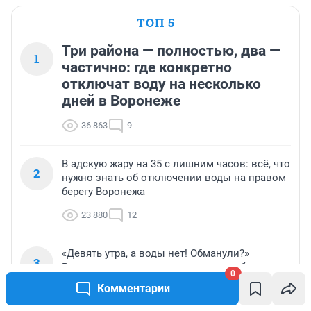
ТОП 5
Три района — полностью, два —
1
частично: где конкретно
отключат воду на несколько
дней в Воронеже
36 863
9
В адскую жару на 35 с лишним часов: всё, что
2
нужно знать об отключении воды на правом
берегу Воронежа
23 880
12
«Девять утра, а воды нет! Обманули?»
3
Рассказываем, когда после масштабного
0
отключения в Воронеже вода вернется в
Комментарии
квартиры горожан