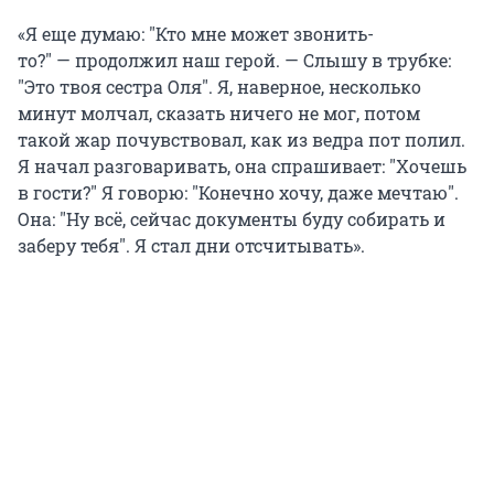
«Я еще думаю:
"
Кто мне может звонить-
то?
"
— продолжил наш герой. — Слышу в трубке:
"
Это твоя сестра Оля
"
. Я, наверное, несколько
минут молчал, сказать ничего не мог, потом
такой жар почувствовал, как из ведра пот полил.
Я начал разговаривать, она спрашивает:
"
Хочешь
в гости?
"
Я говорю:
"
Конечно хочу, даже мечтаю
"
.
Она:
"
Ну всё, сейчас документы буду собирать и
заберу тебя
"
. Я стал дни отсчитывать».