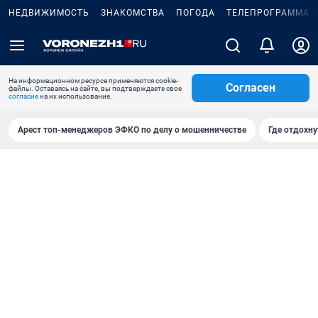
НЕДВИЖИМОСТЬ
ЗНАКОМСТВА
ПОГОДА
ТЕЛЕПРОГРАММА
На информационном ресурсе применяются cookie-
Согласен
файлы. Оставаясь на сайте, вы подтверждаете свое
согласие
на их использование.
Арест топ-менеджеров ЭФКО по делу о мошенничестве
Где отдохну