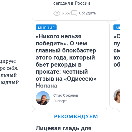
сегодня в России
6 657
Обсудить
МНЕНИЕ
МНЕНИ
«Никого нельзя
«Спут
победить». О чем
пургу»
главный блокбастер
смерт
этого года, который
котор
оцирует
бьет рекорды в
обнар
о себя.
прокате: честный
тальный
отзыв на «Одиссею»
звездный
Нолана
Стас Соколов
Эксперт
РЕКОМЕНДУЕМ
Лицевая гладь для