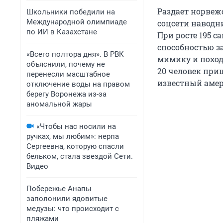
Раздает норвеж
Школьники победили на
Международной олимпиаде
соцсети наводн
по ИИ в Казахстане
При росте
195
са
способностью з
«Всего полтора дня». В РВК
мимику и поход
объяснили, почему не
20 человек при
перенесли масштабное
известный амер
отключение воды на правом
берегу Воронежа из-за
аномальной жары
«Чтобы нас носили на
ручках, мы любим»: нерпа
Сергеевна, которую спасли
бельком, стала звездой Сети.
Видео
Побережье Анапы
заполонили ядовитые
медузы: что происходит с
пляжами