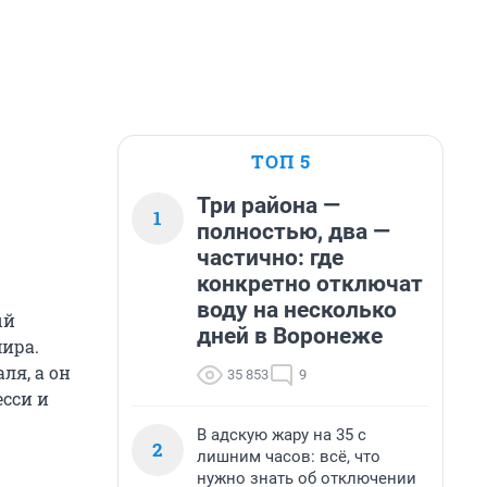
ТОП 5
Три района —
1
полностью, два —
частично: где
конкретно отключат
воду на несколько
ый
дней в Воронеже
мира.
ля, а он
35 853
9
есси и
В адскую жару на 35 с
2
лишним часов: всё, что
нужно знать об отключении