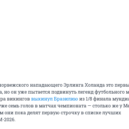
 норвежского нападающего Эрлинга Холанда это перв
, но он уже пытается подвинуть легенд футбольного 
ира викингов
выкинул Бразилию
из
1/8
финала мундиа
уже семь голов в матчах чемпионата — столько же у М
ем они пока делят первую строчку в списке лучших
М-2026
.