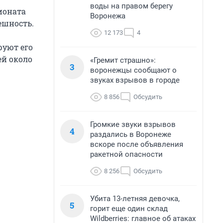
воды на правом берегу
ионата
Воронежа
ешность.
12 173
4
руют его
ей около
«Гремит страшно»:
3
воронежцы сообщают о
звуках взрывов в городе
8 856
Обсудить
Громкие звуки взрывов
4
раздались в Воронеже
вскоре после объявления
ракетной опасности
8 256
Обсудить
Убита 13-летняя девочка,
5
горит еще один склад
Wildberries: главное об атаках