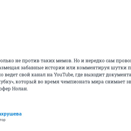
только не против таких мемов. Но и нередко сам пров
азмещая забавные истории или комментируя шутки пр
но ведет свой канал на YouTube, где выходит докумен
 кубку», который во время чемпионата мира снимает 
офер Нолан.
ахрушева
тор