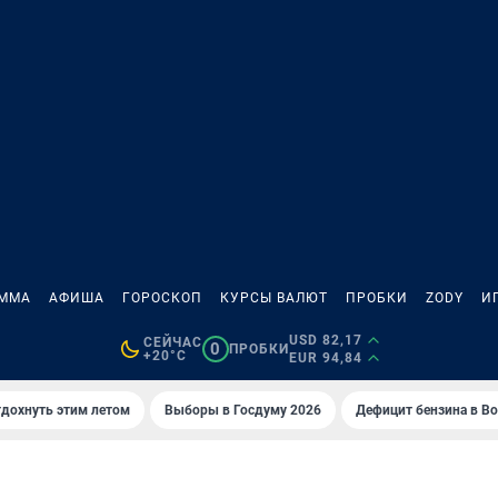
АММА
АФИША
ГОРОСКОП
КУРСЫ ВАЛЮТ
ПРОБКИ
ZODY
И
USD 82,17
СЕЙЧАС
0
ПРОБКИ
+20°C
EUR 94,84
тдохнуть этим летом
Выборы в Госдуму 2026
Дефицит бензина в В