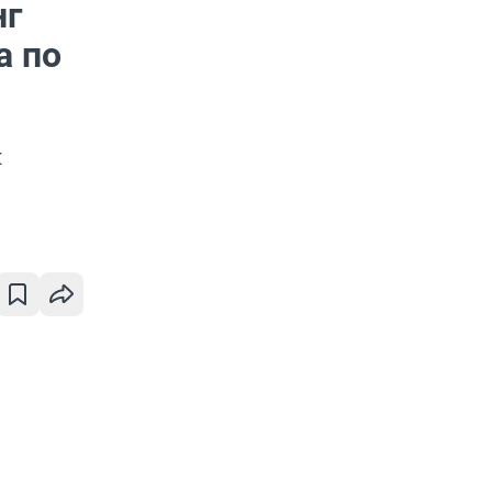
нг
а по
и