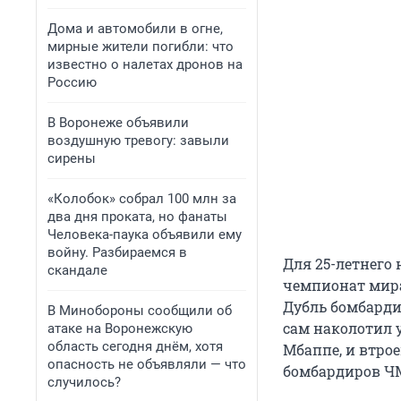
Дома и автомобили в огне,
мирные жители погибли: что
известно о налетах дронов на
Россию
В Воронеже объявили
воздушную тревогу: завыли
сирены
«Колобок» собрал 100 млн за
два дня проката, но фанаты
Человека-паука объявили ему
войну. Разбираемся в
Для 25-летнего
скандале
чемпионат мира
Дубль бомбард
В Минобороны сообщили об
сам наколотил 
атаке на Воронежскую
область сегодня днём, хотя
Мбаппе, и втро
опасность не объявляли — что
бомбардиров
Ч
случилось?