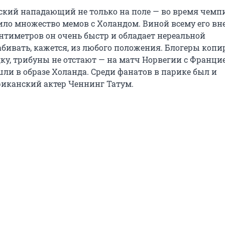
ский нападающий не только на поле — во время чемп
ило множество мемов с Холандом. Виной всему его вн
нтиметров он очень быстр и обладает нереальной
абивать, кажется, из любого положения. Блогеры копи
ку, трибуны не отстают — на матч Норвегии с Франци
шли в образе Холанда. Среди фанатов в парике был и
иканский актер Ченнинг Татум.