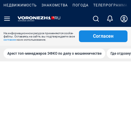
НЕДВИЖИМОСТЬ
ЗНАКОМСТВА
ПОГОДА
ТЕЛЕПРОГРАММА
На информационном ресурсе применяются cookie-
Согласен
файлы. Оставаясь на сайте, вы подтверждаете свое
согласие
на их использование.
Арест топ-менеджеров ЭФКО по делу о мошенничестве
Где отдохну