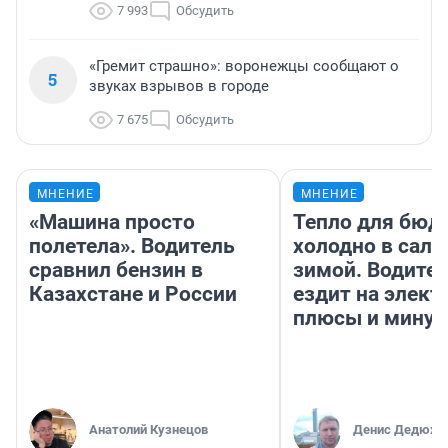
7 993
Обсудить
«Гремит страшно»: воронежцы сообщают о
5
звуках взрывов в городе
7 675
Обсудить
МНЕНИЕ
МНЕНИЕ
«Машина просто
Тепло для бюд
полетела». Водитель
холодно в сало
сравнил бензин в
зимой. Водител
Казахстане и России
ездит на элект
плюсы и мину
Анатолий Кузнецов
Денис Дедюхи