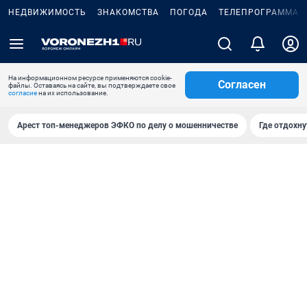
НЕДВИЖИМОСТЬ
ЗНАКОМСТВА
ПОГОДА
ТЕЛЕПРОГРАММА
На информационном ресурсе применяются cookie-
Согласен
файлы. Оставаясь на сайте, вы подтверждаете свое
согласие
на их использование.
Арест топ-менеджеров ЭФКО по делу о мошенничестве
Где отдохну