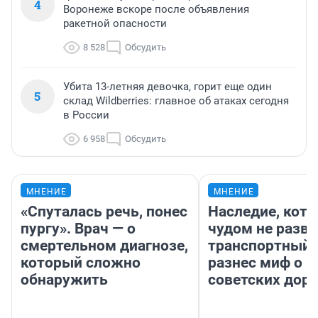
4
Воронеже вскоре после объявления
ракетной опасности
8 528
Обсудить
Убита 13-летняя девочка, горит еще один
5
склад Wildberries: главное об атаках сегодня
в России
6 958
Обсудить
МНЕНИЕ
МНЕНИЕ
«Спуталась речь, понес
Наследие, кото
пургу». Врач — о
чудом не разва
смертельном диагнозе,
транспортный 
который сложно
разнес миф о 
обнаружить
советских доро