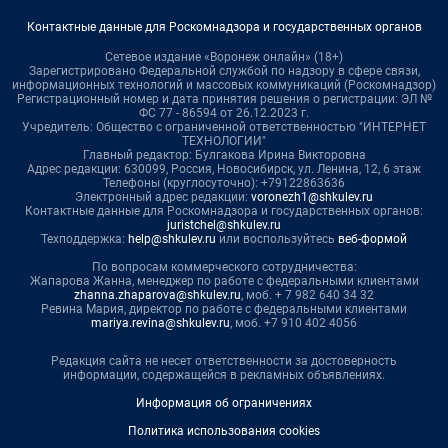
Контактные данные для Роскомнадзора и государственных органов
Сетевое издание «Воронеж онлайн» (18+)
Зарегистрировано Федеральной службой по надзору в сфере связи,
информационных технологий и массовых коммуникаций (Роскомнадзор)
Регистрационный номер и дата принятия решения о регистрации: ЭЛ №
ФС 77 - 86594 от 26.12.2023 г.
Учредитель: Общество с ограниченной ответственностью "ИНТЕРНЕТ
ТЕХНОЛОГИИ"
Главный редактор: Булгакова Ирина Викторовна
Адрес редакции: 630099, Россия, Новосибирск, ул. Ленина, 12, 6 этаж
Телефоны (круглосуточно): +79122863636
Электронный адрес редакции:
voronezh1@shkulev.ru
Контактные данные для Роскомнадзора и государственных органов:
juristchel@shkulev.ru
Техподдержка:
help@shkulev.ru
или воспользуйтесь
веб-формой
По вопросам коммерческого сотрудничества:
Жапарова Жанна, менеджер по работе с федеральными клиентами
zhanna.zhaparova@shkulev.ru
, моб. + 7 982 640 34 32
Ревина Мария, директор по работе с федеральными клиентами
mariya.revina@shkulev.ru
, моб. +7 910 402 4056
Редакция сайта не несет ответственности за достоверность
информации, содержащейся в рекламных объявлениях.
Информация об ограничениях
Политика использования cookies